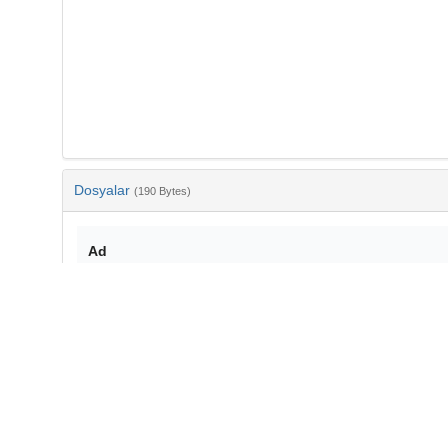
Dosyalar
(190 Bytes)
Ad
bib-4ddcbc35-bc60-44e4-b81f-5b9a78043bd7.txt
md5:a78977c3d7567ee405314ebd1e5575bc