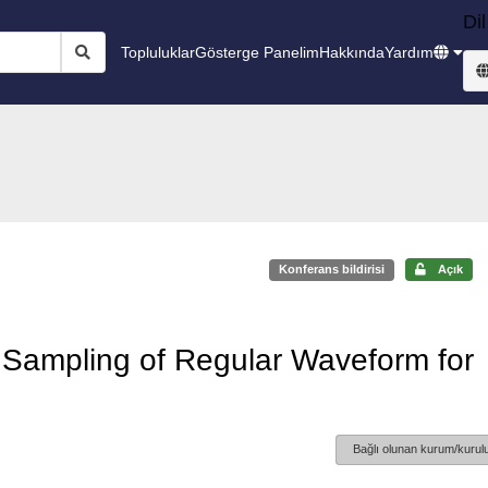
Dil
Topluluklar
Gösterge Panelim
Hakkında
Yardım
Konferans bildirisi
Açık
c Sampling of Regular Waveform for
Bağlı olunan kurum/kurulu