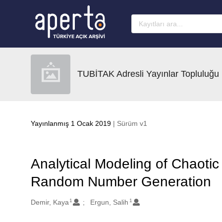
Ana sayfaya geç
TUBİTAK Adresli Yayınlar Topluluğu
Yayınlanmış 1 Ocak 2019
| Sürüm v1
Analytical Modeling of Chaoti
Random Number Generation
1
1
Oluşturanlar
Demir, Kaya
Ergun, Salih