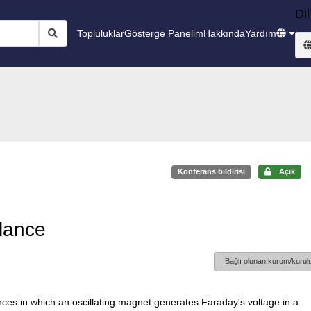
Dil
Topluluklar
Gösterge Panelim
Hakkında
Yardım
Konferans bildirisi
Açık
lance
Bağlı olunan kurum/kurulu
nces in which an oscillating magnet generates Faraday's voltage in a