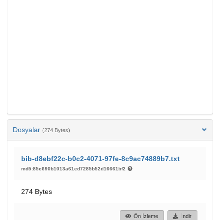
Dosyalar
(274 Bytes)
bib-d8ebf22c-b0c2-4071-97fe-8c9ac74889b7.txt
md5:85c690b1013a61ed7285b52d16661bf2
274 Bytes
Ön İzleme
İndir