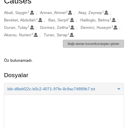
Causes
1
2
1
Oluşturanlar
Abali, Saygin
Arman, Ahmet
Atay, Zeynep
1
1
1
Bereket, Abdullah
Bas, Serpil
Haliloglu, Belma
1
3
3
Guran, Tulay
Gormez, Zeliha
Demirci, Huseyin
4
1
Akarsu, Nurten
Turan, Serap
Bağlı olunan kurum/kuruluşları göster
Öz bulunamadı.
Açıklama
Dosyalar
bib-d8ebf22c-b0c2-4071-97fe-8c9ac74889b7.txt