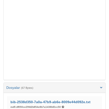
Dosyalar
(67 Bytes)
bib-2538d350-7a0a-47b9-ab6e-8009e44d092e.txt
md5:df050ce29fd2b854e8b7a1438bf2cc50