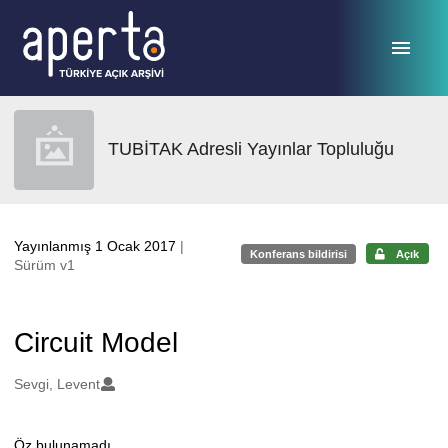
Ana sayfaya geç
TUBİTAK Adresli Yayınlar Topluluğu
Yayınlanmış 1 Ocak 2017
|
Konferans bildirisi
Açık
Sürüm v1
Circuit Model
Oluşturanlar
Sevgi, Levent
Öz bulunamadı.