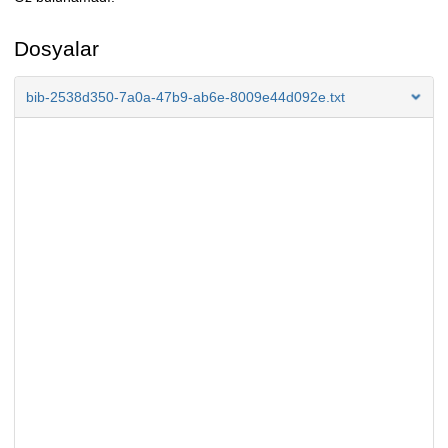
Açıklama
Dosyalar
bib-2538d350-7a0a-47b9-ab6e-8009e44d092e.txt