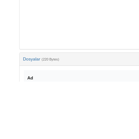
Dosyalar
(220 Bytes)
Ad
bib-2d913ca6-e879-4ff8-9657-a4af19abbba3.txt
md5:75cbdad01ff00f696ca79e2a7a088ee7