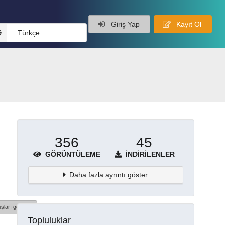
Giriş Yap
Kayıt Ol
Türkçe
356
45
GÖRÜNTÜLEME
İNDIRILENLER
Daha fazla ayrıntı göster
şları göster
Topluluklar