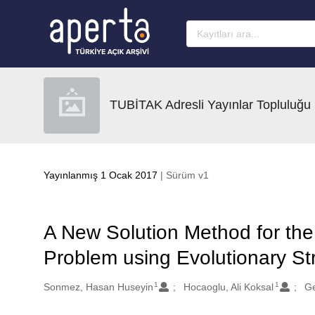
Ana sayfaya geç
TUBİTAK Adresli Yayınlar Topluluğu
Yayınlanmış 1 Ocak 2017
| Sürüm v1
A New Solution Method for the
Problem using Evolutionary St
1
1
Oluşturanlar
Sonmez, Hasan Huseyin
Hocaoglu, Ali Koksal
Ge