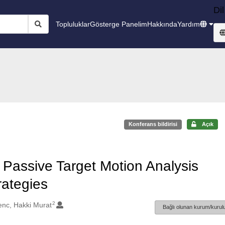
Dil
Topluluklar
Gösterge Panelim
Hakkında
Yardım
Konferans bildirisi
Açık
 Passive Target Motion Analysis
rategies
2
nc, Hakki Murat
Bağlı olunan kurum/kurulu