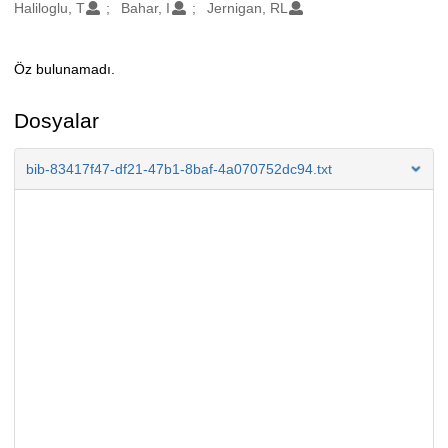
Oluşturanlar
Haliloglu, T
Bahar, I
Jernigan, RL
Öz bulunamadı.
Açıklama
Dosyalar
bib-83417f47-df21-47b1-8baf-4a070752dc94.txt