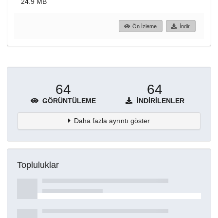
24.9 MB
Ön İzleme
İndir
64
64
GÖRÜNTÜLEME
İNDIRILENLER
Daha fazla ayrıntı göster
Topluluklar