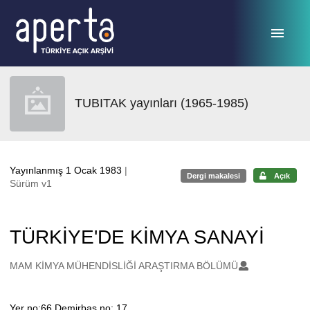
Ana sayfaya geç
TUBITAK yayınları (1965-1985)
Yayınlanmış 1 Ocak 1983
|
Dergi makalesi
Açık
Sürüm v1
TÜRKİYE'DE KİMYA SANAYİ
Oluşturanlar
MAM KİMYA MÜHENDİSLİĞİ ARAŞTIRMA BÖLÜMÜ
Yer no:66 Demirbaş no: 17