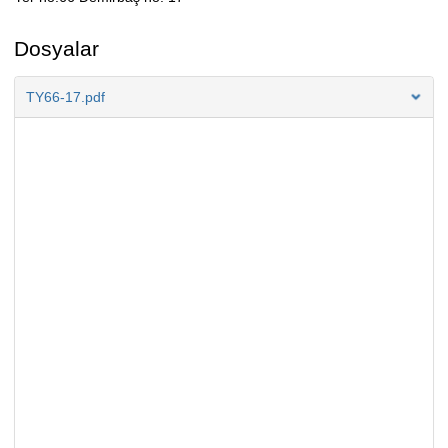
Açıklama
Dosyalar
TY66-17.pdf