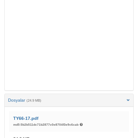
Dosyalar
(24.9 MB)
TY66-17.pdf
md5:5b2b511dc71b2877c0e8704f3e9c6cab