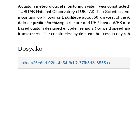
A custom meteorological monitoring system was constructed to
Açıklama
TUBITAK National Observatory (TUBITAK: The Scientific and T
mountain top known as Bakirlitepe about 50 km west of the A
data acquisition/archiving structure and PHP based WEB monit
based custom designed encoder sensors (for wind speed and d
transcievers. The constructed system can be used in any robo
Dosyalar
bib-aa26e6bd-02fb-4b54-9cb7-77fb3d2e8555.txt