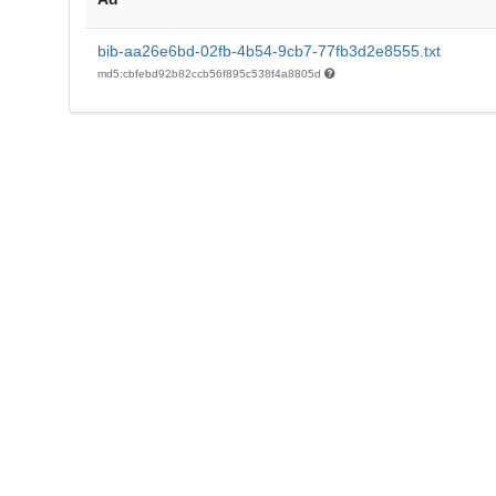
bib-aa26e6bd-02fb-4b54-9cb7-77fb3d2e8555.txt
md5:cbfebd92b82ccb56f895c538f4a8805d