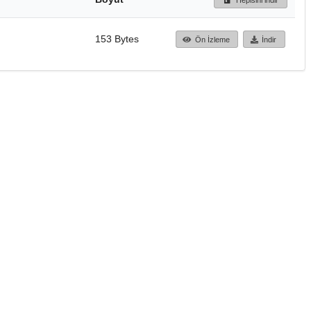
153 Bytes
Ön İzleme
İndir
Başa dön
TÜBİTAK ULAKBİM
Ulusal Akademik Ağ v
Merkezi
Cahit Arf Bilgi Merke
© 2018 Tüm Hakları 