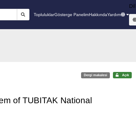
Dil
Topluluklar
Gösterge Panelim
Hakkında
Yardım
Dergi makalesi
Açık
tem of TUBITAK National