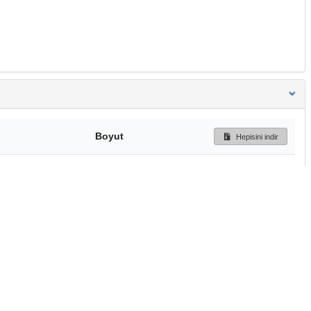
Boyut
Hepisini indir
232 Bytes
Ön İzleme
İndir
Başa dön