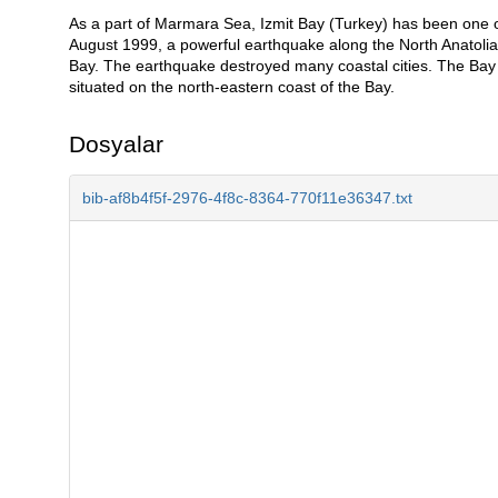
As a part of Marmara Sea, Izmit Bay (Turkey) has been one of 
Açıklama
August 1999, a powerful earthquake along the North Anatolian
Bay. The earthquake destroyed many coastal cities. The Bay w
situated on the north-eastern coast of the Bay.
Dosyalar
bib-af8b4f5f-2976-4f8c-8364-770f11e36347.txt