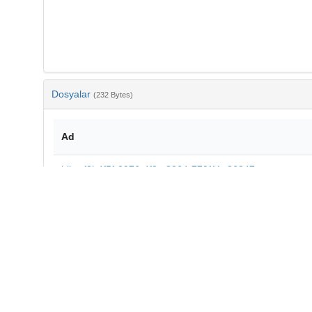
Dosyalar
(232 Bytes)
Ad
bib-af8b4f5f-2976-4f8c-8364-770f11e36347.txt
md5:6588da36079f7c9a8e7b4a8f204610d8