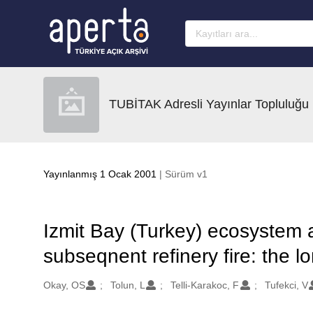
Ana sayfaya geç
TUBİTAK Adresli Yayınlar Topluluğu
Yayınlanmış 1 Ocak 2001
| Sürüm v1
Izmit Bay (Turkey) ecosystem
subseqnent refinery fire: the l
Oluşturanlar
Okay, OS
Tolun, L
Telli-Karakoc, F
Tufekci, V