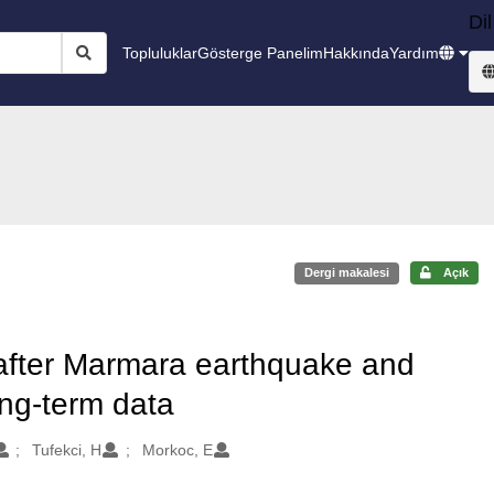
Dil
Topluluklar
Gösterge Panelim
Hakkında
Yardım
Dergi makalesi
Açık
 after Marmara earthquake and
ong-term data
Tufekci, H
Morkoc, E