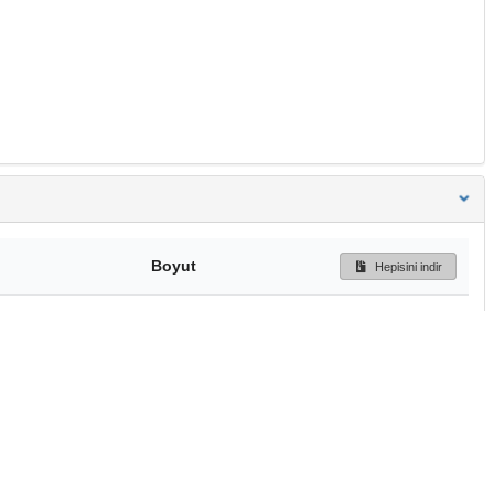
Boyut
Hepisini indir
244 Bytes
Ön İzleme
İndir
Başa dön