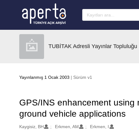
Ana sayfaya geç
TUBİTAK Adresli Yayınlar Topluluğu
Yayınlanmış 1 Ocak 2003
| Sürüm v1
GPS/INS enhancement using n
ground vehicle applications
Oluşturanlar
Kaygisiz, BH
Erkmen, AM
Erkmen, I