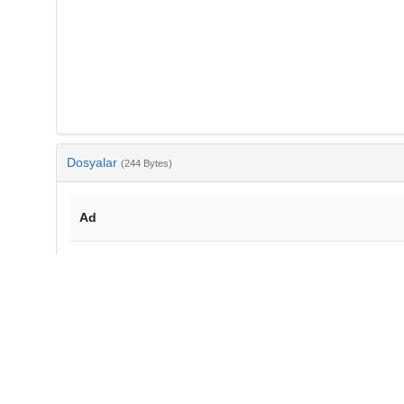
Dosyalar
(244 Bytes)
Ad
bib-067daeb3-a7b3-43c1-b336-6a28e8001cec.txt
md5:93913b6fbf3cdd907017119a8ad18132