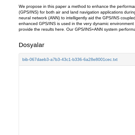
We propose in this paper a method to enhance the performanc
Açıklama
(GPS/INS) for both air and land navigation applications durin
neural network (ANN) to intelligently aid the GPS/INS coupl
enhanced GPS/INS is used in the very dynamic environment
provide the results here. Our GPS/INS+ANN system performanc
Dosyalar
bib-067daeb3-a7b3-43c1-b336-6a28e8001cec.txt