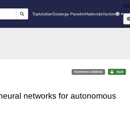
Dil
Topluluklar
Gösterge Panelim
Hakkında
Yardım
Konferans bildirisi
Açık
eural networks for autonomous