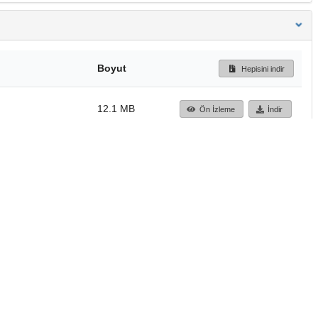
Boyut
Hepisini indir
12.1 MB
Ön İzleme
İndir
Başa dön
TÜBİTAK ULAKBİM
Ulusal Akademik Ağ v
Merkezi
Cahit Arf Bilgi Merke