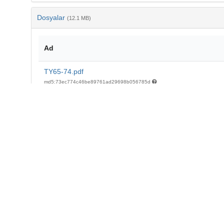
Dosyalar
(12.1 MB)
Ad
TY65-74.pdf
md5:73ec774c46be89761ad29698b056785d