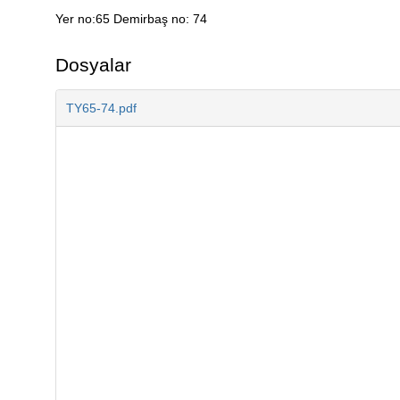
Yer no:65 Demirbaş no: 74
Açıklama
Dosyalar
TY65-74.pdf