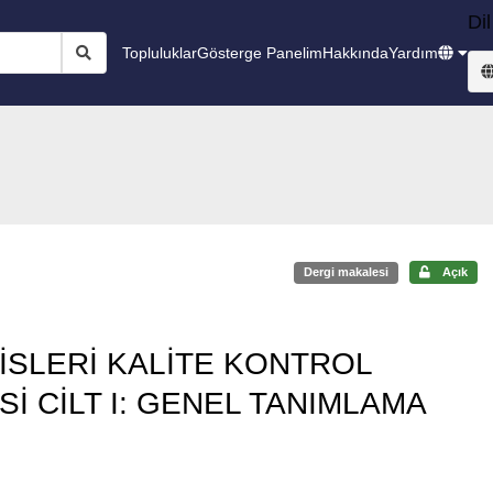
Dil
Topluluklar
Gösterge Panelim
Hakkında
Yardım
Dergi makalesi
Açık
İSLERİ KALİTE KONTROL
İ CİLT I: GENEL TANIMLAMA