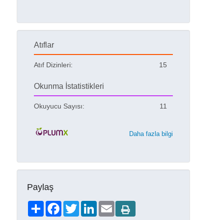
Atıflar
Atıf Dizinleri:
15
Okunma İstatistikleri
Okuyucu Sayısı:
11
Daha fazla bilgi
Paylaş
Share
Facebook
Twitter
LinkedIn
Email