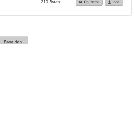
210 Bytes
Ön İzleme
İndir
Başa dön
TÜBİTAK ULAKBİM
Ulusal Akademik Ağ v
Merkezi
Cahit Arf Bilgi Merke
© 2018 Tüm Hakları 