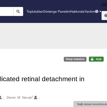
Dil
Topluluklar
Gösterge Panelim
Hakkında
Yardım
Dergi makalesi
Açık
icated retinal detachment in
2
Demir, M. Necati
Bağlı olunan kurum/kurulu