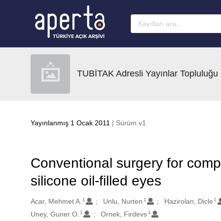
Ana sayfaya geç
TUBİTAK Adresli Yayınlar Topluluğu
Yayınlanmış 1 Ocak 2011
| Sürüm v1
Conventional surgery for compl
silicone oil-filled eyes
1
1
1
Oluşturanlar
Acar, Mehmet A.
Unlu, Nurten
Hazirolan, Dicle
1
1
Uney, Guner O.
Ornek, Firdevs