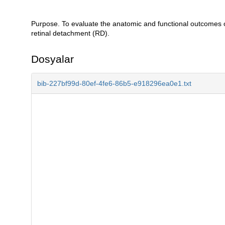
Purpose. To evaluate the anatomic and functional outcomes of 
Açıklama
retinal detachment (RD).
Dosyalar
bib-227bf99d-80ef-4fe6-86b5-e918296ea0e1.txt