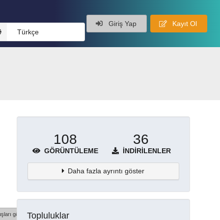
Giriş Yap
Kayıt Ol
Türkçe
108
36
GÖRÜNTÜLEME
İNDIRILENLER
Daha fazla ayrıntı göster
Topluluklar
şları göster