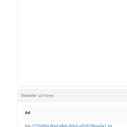
Dosyalar
(210 Bytes)
Ad
bib-227bf99d-80ef-4fe6-86b5-e918296ea0e1.txt