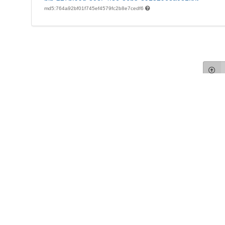
md5:764a92bf01f745ef4579fc2b8e7cedf6