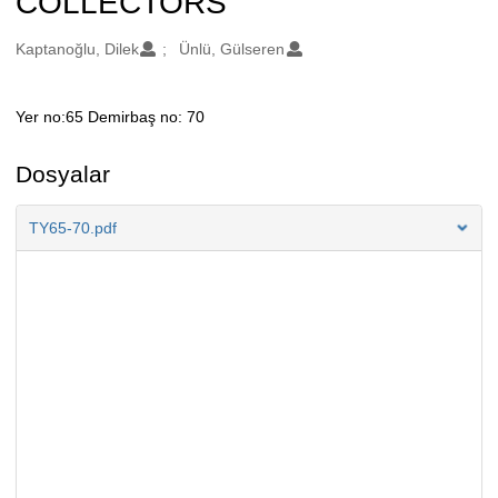
COLLECTORS
Oluşturanlar
Kaptanoğlu, Dilek
Ünlü, Gülseren
Yer no:65 Demirbaş no: 70
Açıklama
Dosyalar
TY65-70.pdf