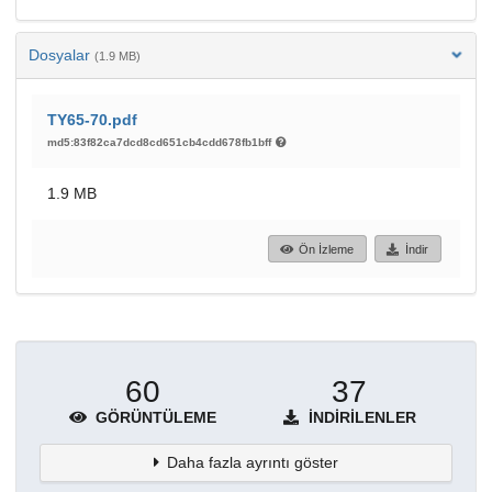
Dosyalar
(1.9 MB)
TY65-70.pdf
md5:83f82ca7dcd8cd651cb4cdd678fb1bff
1.9 MB
Ön İzleme
İndir
60
37
GÖRÜNTÜLEME
İNDIRILENLER
Daha fazla ayrıntı göster