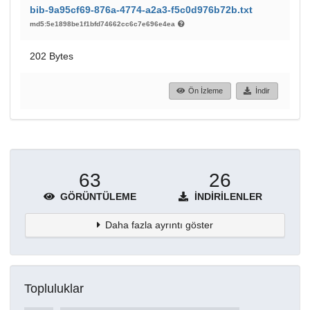
bib-9a95cf69-876a-4774-a2a3-f5c0d976b72b.txt
md5:5e1898be1f1bfd74662cc6c7e696e4ea
202 Bytes
Ön İzleme
İndir
63
26
GÖRÜNTÜLEME
İNDIRILENLER
Daha fazla ayrıntı göster
Topluluklar