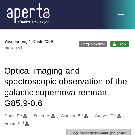
Ana sayfaya geç
Yayınlanmış 1 Ocak 2009
|
Dergi makalesi
Açık
Sürüm v1
Optical imaging and
spectroscopic observation of the
galactic supernova remnant
G85.9-0.6
1
1
2
Oluşturanlar
Goek, F.
Sezer, A.
Aktekin, E.
Guever, T.
3
Ercan, N.
Bağlı olunan kurum/kuruluşları göster