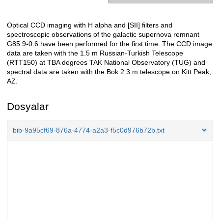
Optical CCD imaging with H alpha and [SII] filters and
Açıklama
spectroscopic observations of the galactic supernova remnant
G85.9-0.6 have been performed for the first time. The CCD image
data are taken with the 1.5 m Russian-Turkish Telescope
(RTT150) at TBA degrees TAK National Observatory (TUG) and
spectral data are taken with the Bok 2.3 m telescope on Kitt Peak,
AZ.
Dosyalar
bib-9a95cf69-876a-4774-a2a3-f5c0d976b72b.txt