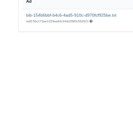
Ad
bib-154b6bbf-b4c6-4ad5-910c-d970fcf925be.txt
md5:5bc173ae1329aa84c44dc0980c562621