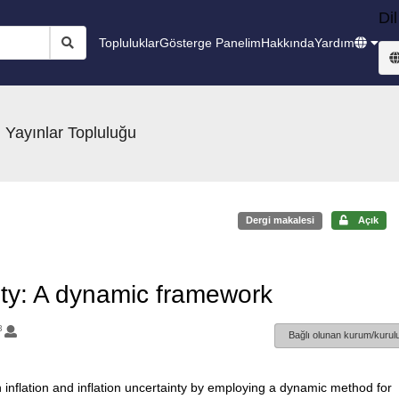
Dil
Topluluklar
Gösterge Panelim
Hakkında
Yardım
 Yayınlar Topluluğu
Dergi makalesi
Açık
inty: A dynamic framework
3
Bağlı olunan kurum/kurulu
n inflation and inflation uncertainty by employing a dynamic method for