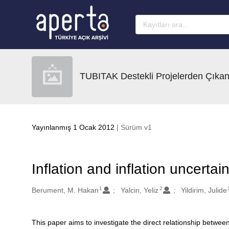
Ana sayfaya geç
TUBITAK Destekli Projelerden Çıkan
Yayınlanmış 1 Ocak 2012
| Sürüm v1
Inflation and inflation uncerta
1
2
Oluşturanlar
Berument, M. Hakan
Yalcin, Yeliz
Yildirim, Julide
This paper aims to investigate the direct relationship betwee
Açıklama