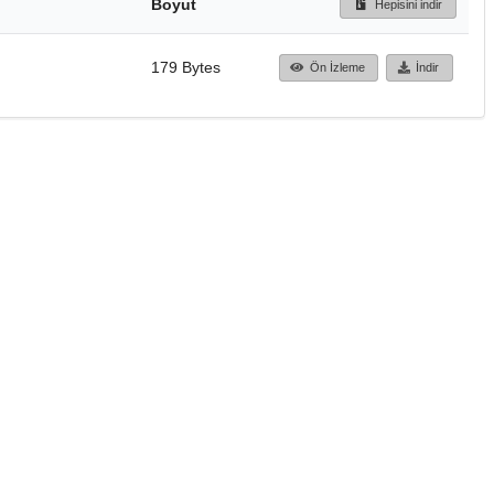
Boyut
Hepisini indir
179 Bytes
Ön İzleme
İndir
Başa dön
TÜBİTAK ULAKBİM
Ulusal Akademik Ağ v
Merkezi
Cahit Arf Bilgi Merke
© 2018 Tüm Hakları 