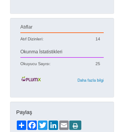
Atıflar
Atıf Dizinleri:
14
Okunma İstatistikleri
Okuyucu Sayısı:
25
Daha fazla bilgi
Paylaş
Share
Facebook
Twitter
LinkedIn
Email