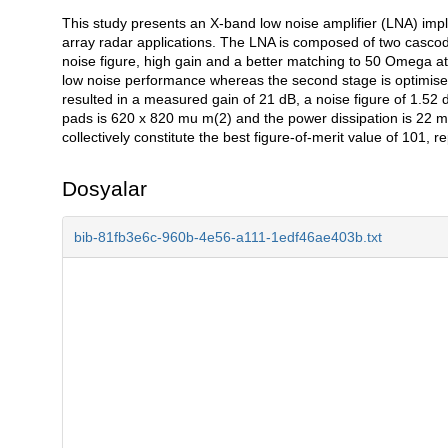
This study presents an X-band low noise amplifier (LNA) i
Açıklama
array radar applications. The LNA is composed of two cascode
noise figure, high gain and a better matching to 50 Omega at 
low noise performance whereas the second stage is optimised 
resulted in a measured gain of 21 dB, a noise figure of 1.52
pads is 620 x 820 mu m(2) and the power dissipation is 22
collectively constitute the best figure-of-merit value of 101, r
Dosyalar
bib-81fb3e6c-960b-4e56-a111-1edf46ae403b.txt