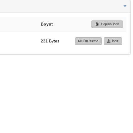
Boyut
Hepisini indir
231 Bytes
Ön İzleme
İndir
Başa dön
TÜBİTAK ULAKBİM
Ulusal Akademik Ağ v
Merkezi
Cahit Arf Bilgi Merke
© 2018 Tüm Hakları 