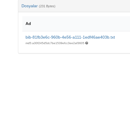
Dosyalar
(231 Bytes)
Ad
bib-81fb3e6c-960b-4e56-a111-1edf46ae403b.txt
md5:a30f245d5dc7be1539efcc3ee2af3605