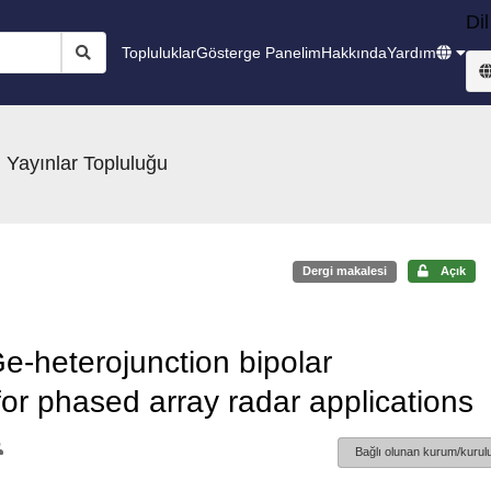
Dil
Topluluklar
Gösterge Panelim
Hakkında
Yardım
 Yayınlar Topluluğu
Dergi makalesi
Açık
e-heterojunction bipolar
 for phased array radar applications
Bağlı olunan kurum/kurulu