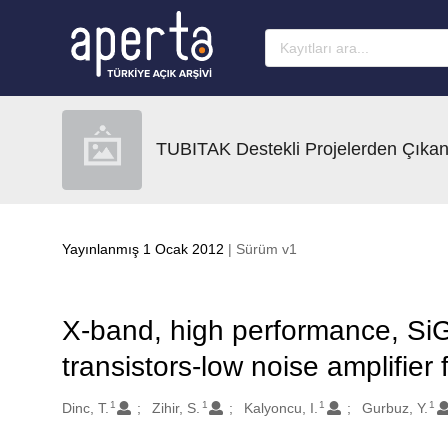
Ana sayfaya geç
TUBITAK Destekli Projelerden Çıkan
Yayınlanmış 1 Ocak 2012
| Sürüm v1
X-band, high performance, SiG
transistors-low noise amplifier
1
1
1
1
Oluşturanlar
Dinc, T.
Zihir, S.
Kalyoncu, I.
Gurbuz, Y.