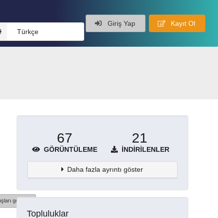
Giriş Yap
Kayıt Ol
Türkçe
67
21
GÖRÜNTÜLEME
İNDIRILENLER
Daha fazla ayrıntı göster
şları göster
Topluluklar