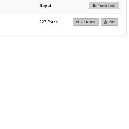
Boyut
Hepisini indir
227 Bytes
Ön İzleme
İndir
Başa dön
TÜBİTAK ULAKBİM
Ulusal Akademik Ağ v
Merkezi
Cahit Arf Bilgi Merke
© 2018 Tüm Hakları 