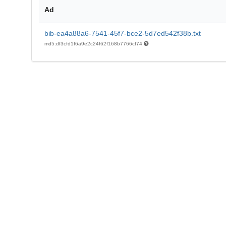
Ad
bib-ea4a88a6-7541-45f7-bce2-5d7ed542f38b.txt
md5:df3cfd1f6a9e2c24f62f168b7766cf74