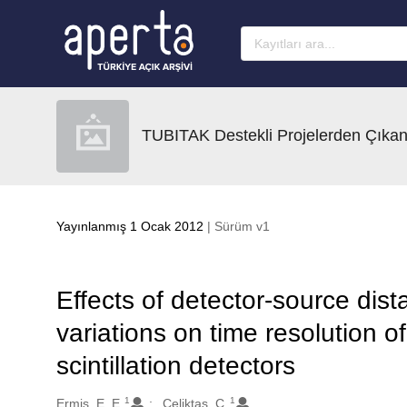
Ana sayfaya geç
TUBITAK Destekli Projelerden Çıkan
Yayınlanmış 1 Ocak 2012
| Sürüm v1
Effects of detector-source dis
variations on time resolution o
scintillation detectors
1
1
Oluşturanlar
Ermis, E. E.
Celiktas, C.