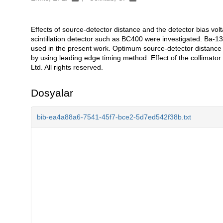
Effects of source-detector distance and the detector bias volt
Açıklama
scintillation detector such as BC400 were investigated. Ba-13
used in the present work. Optimum source-detector distance 
by using leading edge timing method. Effect of the collimator
Ltd. All rights reserved.
Dosyalar
bib-ea4a88a6-7541-45f7-bce2-5d7ed542f38b.txt