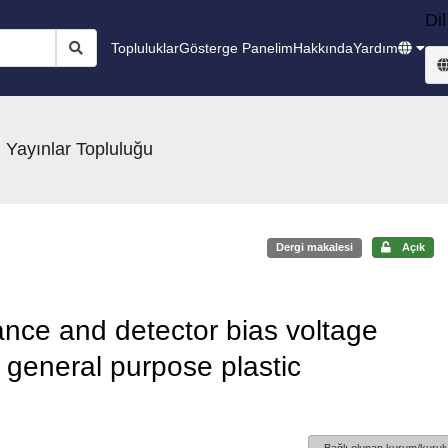
Dil
Topluluklar
Gösterge Panelim
Hakkında
Yardım
 Yayınlar Topluluğu
Dergi makalesi
Açık
tance and detector bias voltage
f general purpose plastic