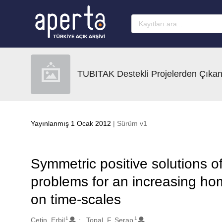
Ana sayfaya geç
TUBITAK Destekli Projelerden Çıkan
Yayınlanmış 1 Ocak 2012
| Sürüm v1
Symmetric positive solutions o
problems for an increasing 
on time-scales
1
1
Oluşturanlar
Cetin, Erbil
Topal, F. Serap