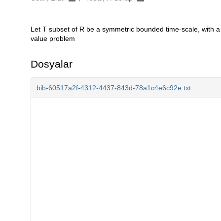
Let T subset of R be a symmetric bounded time-scale, with a 
Açıklama
value problem
Dosyalar
bib-60517a2f-4312-4437-843d-78a1c4e6c92e.txt