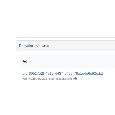
Dosyalar
(222 Bytes)
Ad
bib-60517a2f-4312-4437-843d-78a1c4e6c92e.txt
md5:f6925f3af11c137ec30f48891aa3786c