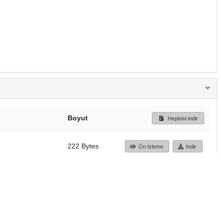
Boyut
Hepisini indir
222 Bytes
Ön İzleme
İndir
Başa dön