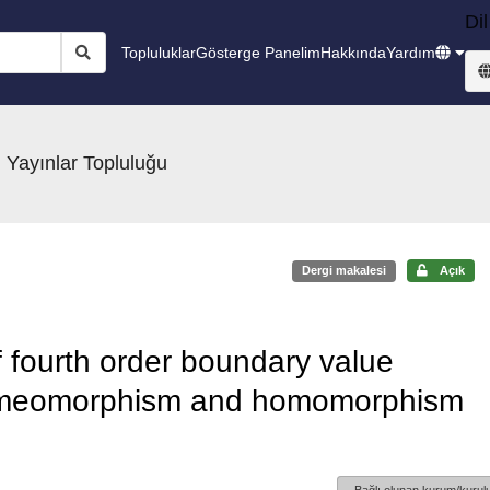
Dil
Topluluklar
Gösterge Panelim
Hakkında
Yardım
 Yayınlar Topluluğu
Dergi makalesi
Açık
f fourth order boundary value
homeomorphism and homomorphism