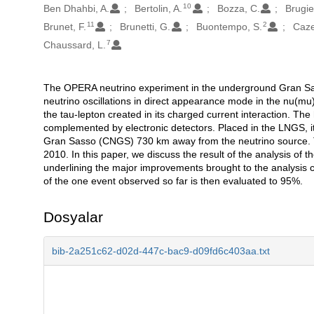
10
Ben Dhahbi, A.
Bertolin, A.
Bozza, C.
Brugie
11
2
Brunet, F.
Brunetti, G.
Buontempo, S.
Caze
7
Chaussard, L.
The OPERA neutrino experiment in the underground Gran Sass
Açıklama
neutrino oscillations in direct appearance mode in the nu(mu) 
the tau-lepton created in its charged current interaction. The
complemented by electronic detectors. Placed in the LNGS, 
Gran Sasso (CNGS) 730 km away from the neutrino source. Th
2010. In this paper, we discuss the result of the analysis of 
underlining the major improvements brought to the analysis ch
of the one event observed so far is then evaluated to 95%.
Dosyalar
bib-2a251c62-d02d-447c-bac9-d09fd6c403aa.txt