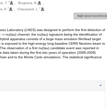
7
re, T.
Brugnera, R.
7
7
s, A.
Chaussard, L.
Bağlı olunan kurum/kurulu
o Laboratory (LNGS) was designed to perform the first detection of
-> nu(tau) channel, the nu(tau) signature being the identification of
 hybrid apparatus consists of a large mass emulsion film/lead target
it is exposed to the high-energy long-baseline CERN Neutrino beam to
e observation of a first nu(tau) candidate event was reported in
the data taken during the first two years of operation (2008-2009)
ain and to the Monte Carlo simulations. The statistical significance