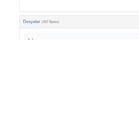
Dosyalar
(397 Bytes)
Ad
bib-2a251c62-d02d-447c-bac9-d09fd6c403aa.txt
md5:a102345f0ffd68d40554c53faebe11da