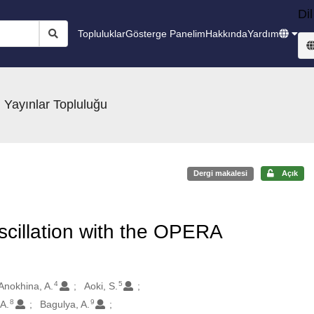
Dil
Topluluklar
Gösterge Panelim
Hakkında
Yardım
 Yayınlar Topluluğu
Dergi makalesi
Açık
scillation with the OPERA
4
5
Anokhina, A.
Aoki, S.
8
9
 A.
Bagulya, A.