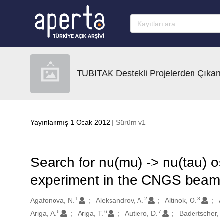
Ana sayfaya geç
TUBITAK Destekli Projelerden Çıkan
Yayınlanmış 1 Ocak 2012
| Sürüm v1
Search for nu(mu) -> nu(tau) o
experiment in the CNGS beam
1
2
3
Oluşturanlar
Agafonova, N.
Aleksandrov, A.
Altinok, O.
6
6
7
Ariga, A.
Ariga, T.
Autiero, D.
Badertscher,