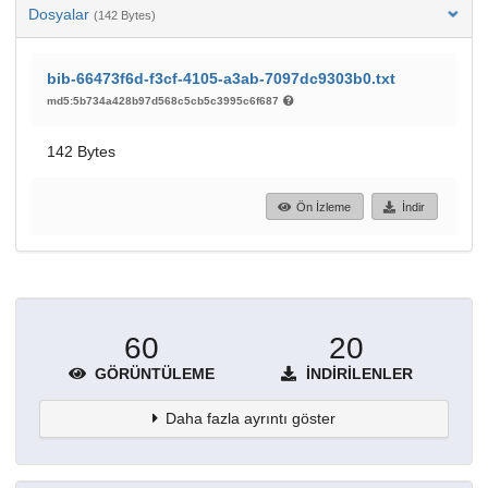
Dosyalar
(142 Bytes)
bib-66473f6d-f3cf-4105-a3ab-7097dc9303b0.txt
md5:5b734a428b97d568c5cb5c3995c6f687
142 Bytes
Ön İzleme
İndir
60
20
GÖRÜNTÜLEME
İNDIRILENLER
Daha fazla ayrıntı göster