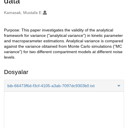
data
Oluşturanlar
Kamasak, Mustafa E.
Purpose: This paper investigates the validity of the analytical
Açıklama
framework for variance ("analytical variance") in kinetic parameter
and macroparameter estimations. Analytical variance is compared
against the variance obtained from Monte Carlo simulations ("MC
variance") for two different compartment models at different noise
levels.
Dosyalar
bib-66473f6d-f3cf-4105-a3ab-7097dc9303b0.txt