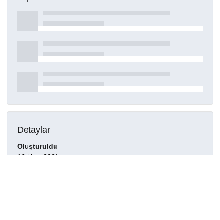
Detaylar
Oluşturuldu
16 Mart 2021
DOI
Kaynak türü
Dergi makalesi