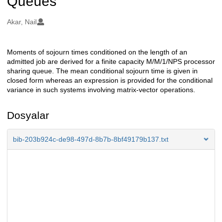
Queues
Oluşturanlar
Akar, Nail
Moments of sojourn times conditioned on the length of an
Açıklama
admitted job are derived for a finite capacity M/M/1/NPS processor
sharing queue. The mean conditional sojourn time is given in
closed form whereas an expression is provided for the conditional
variance in such systems involving matrix-vector operations.
Dosyalar
bib-203b924c-de98-497d-8b7b-8bf49179b137.txt