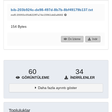
bib-203b924c-de98-497d-8b7b-8bf49179b137.txt
md5:20093c05d622ff7a74e15961dd2a8682
154 Bytes
Ön İzleme
İndir
60
34
GÖRÜNTÜLEME
İNDIRILENLER
Daha fazla ayrıntı göster
Topluluklar