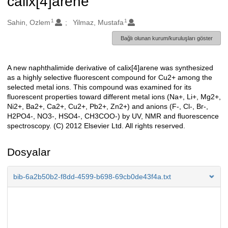
calix[4]arene
1
1
Oluşturanlar
Sahin, Ozlem
Yilmaz, Mustafa
Bağlı olunan kurum/kuruluşları göster
A new naphthalimide derivative of calix[4]arene was synthesized
Açıklama
as a highly selective fluorescent compound for Cu2+ among the
selected metal ions. This compound was examined for its
fluorescent properties toward different metal ions (Na+, Li+, Mg2+,
Ni2+, Ba2+, Ca2+, Cu2+, Pb2+, Zn2+) and anions (F-, Cl-, Br-,
H2PO4-, NO3-, HSO4-, CH3COO-) by UV, NMR and fluorescence
spectroscopy. (C) 2012 Elsevier Ltd. All rights reserved.
Dosyalar
bib-6a2b50b2-f8dd-4599-b698-69cb0de43f4a.txt