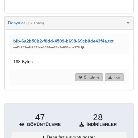
Dosyalar
(168 Bytes)
bib-6a2b50b2-f8dd-4599-b698-69cb0de43f4a.txt
md5:253ed42921ce9086ee23e2e699ebe370
168 Bytes
Ön İzleme
İndir
47
28
GÖRÜNTÜLEME
İNDIRILENLER
Daha fazla ayrıntı göster