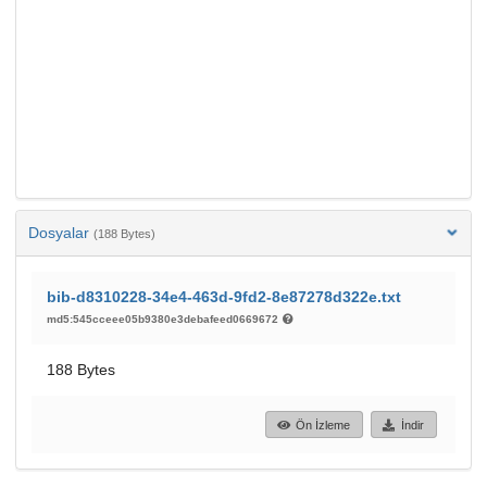
Dosyalar
(188 Bytes)
bib-d8310228-34e4-463d-9fd2-8e87278d322e.txt
md5:545cceee05b9380e3debafeed0669672
188 Bytes
Ön İzleme
İndir