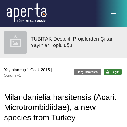
Ana sayfaya geç
TUBITAK Destekli Projelerden Çıkan
Yayınlar Topluluğu
Yayınlanmış 1 Ocak 2015
|
Dergi makalesi
Açık
Sürüm v1
Milandanielia harsitensis (Acari:
Microtrombidiidae), a new
species from Turkey