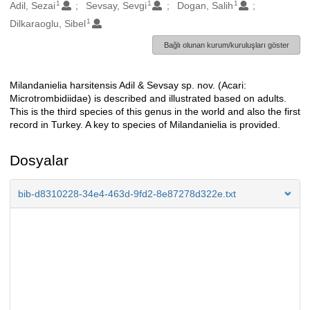
1
1
1
Oluşturanlar
Adil, Sezai
Sevsay, Sevgi
Dogan, Salih
1
Dilkaraoglu, Sibel
Bağlı olunan kurum/kuruluşları göster
Milandanielia harsitensis Adil & Sevsay sp. nov. (Acari:
Açıklama
Microtrombidiidae) is described and illustrated based on adults.
This is the third species of this genus in the world and also the first
record in Turkey. A key to species of Milandanielia is provided.
Dosyalar
bib-d8310228-34e4-463d-9fd2-8e87278d322e.txt