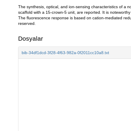
The synthesis, optical, and ion-sensing characteristics of a 
Açıklama
scaffold with a 15-crown-5 unit, are reported. It is noteworthy t
The fluorescence response is based on cation-mediated reduct
reserved.
Dosyalar
bib-34df1dcd-3f28-4f63-982a-0f2011cc10a8.txt