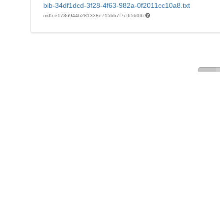
bib-34df1dcd-3f28-4f63-982a-0f2011cc10a8.txt
md5:e1736944b281338e715bb7f7cf6560f6