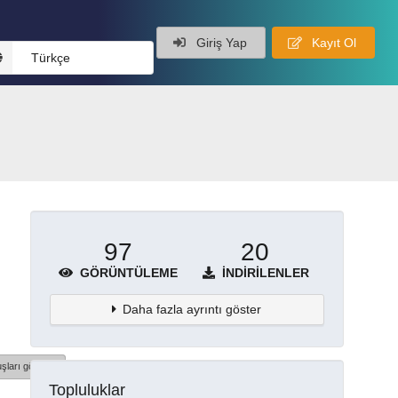
Giriş Yap
Kayıt Ol
Türkçe
97
20
GÖRÜNTÜLEME
İNDIRILENLER
Daha fazla ayrıntı göster
şları göster
Topluluklar