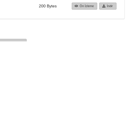
200 Bytes
Ön İzleme
İndir
Başa dön
TÜBİTAK ULAKBİM
Ulusal Akademik Ağ v
Merkezi
Cahit Arf Bilgi Merke
© 2018 Tüm Hakları 