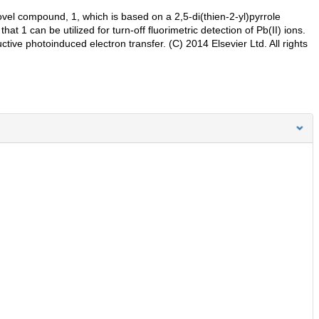
novel compound, 1, which is based on a 2,5-di(thien-2-yl)pyrrole
hat 1 can be utilized for turn-off fluorimetric detection of Pb(II) ions.
ive photoinduced electron transfer. (C) 2014 Elsevier Ltd. All rights