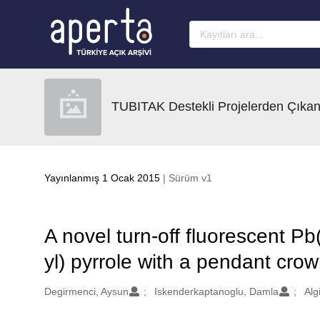
Ana sayfaya geç
TUBITAK Destekli Projelerden Çıkan
Yayınlanmış 1 Ocak 2015
| Sürüm v1
A novel turn-off fluorescent Pb
yl) pyrrole with a pendant crow
Oluşturanlar
Degirmenci, Aysun
Iskenderkaptanoglu, Damla
Alg