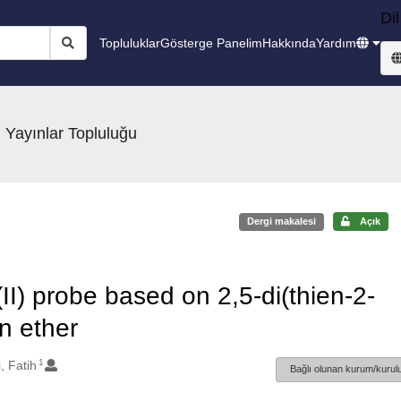
Dil
Topluluklar
Gösterge Panelim
Hakkında
Yardım
 Yayınlar Topluluğu
Dergi makalesi
Açık
(II) probe based on 2,5-di(thien-2-
n ether
1
i, Fatih
Bağlı olunan kurum/kurulu