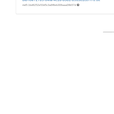
md5:1bd6252e53d5c3a6f8eb306aaa09b57d