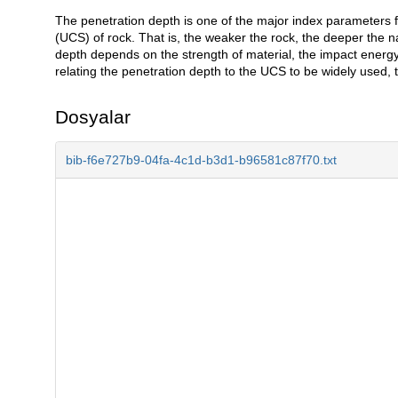
The penetration depth is one of the major index parameters f
Açıklama
(UCS) of rock. That is, the weaker the rock, the deeper the n
depth depends on the strength of material, the impact energy 
relating the penetration depth to the UCS to be widely used, t
Dosyalar
bib-f6e727b9-04fa-4c1d-b3d1-b96581c87f70.txt