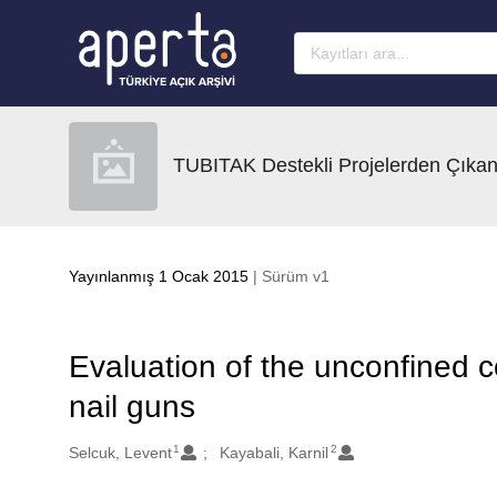
Ana sayfaya geç
TUBITAK Destekli Projelerden Çıkan
Yayınlanmış 1 Ocak 2015
| Sürüm v1
Evaluation of the unconfined c
nail guns
1
2
Oluşturanlar
Selcuk, Levent
Kayabali, Karnil