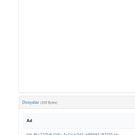
Dosyalar
(150 Bytes)
Ad
bib-f6e727b9-04fa-4c1d-b3d1-b96581c87f70.txt