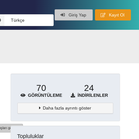
Giriş Yap
Kayıt Ol
Türkçe
70
24
GÖRÜNTÜLEME
İNDIRILENLER
Daha fazla ayrıntı göster
şları göster
Topluluklar