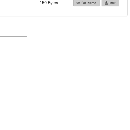
150 Bytes
Ön İzleme
İndir
Başa dön
TÜBİTAK ULAKBİM
Ulusal Akademik Ağ v
Merkezi
Cahit Arf Bilgi Merke
© 2018 Tüm Hakları 