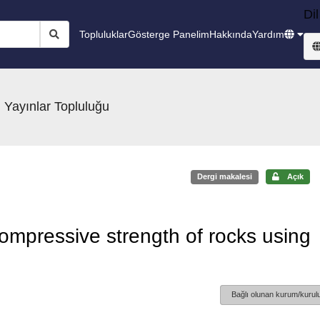
Dil
Topluluklar
Gösterge Panelim
Hakkında
Yardım
 Yayınlar Topluluğu
Dergi makalesi
Açık
ompressive strength of rocks using
Bağlı olunan kurum/kurulu