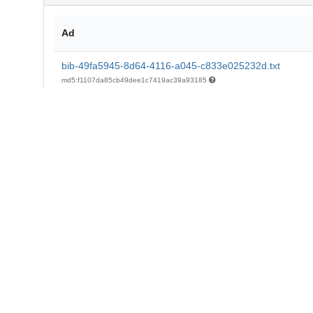
Ad
bib-49fa5945-8d64-4116-a045-c833e025232d.txt
md5:f1107da85cb49dee1c7419ac39a93185