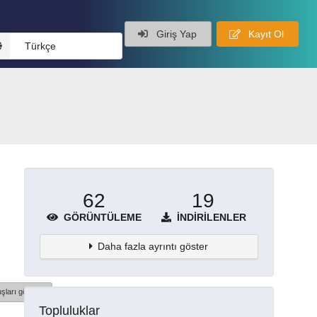
Giriş Yap
Kayıt Ol
Türkçe
62
19
GÖRÜNTÜLEME
İNDIRILENLER
Daha fazla ayrıntı göster
şları göster
Topluluklar