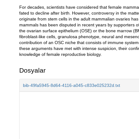
For decades, scientists have considered that female mammals 
Açıklama
fated to decline after birth. However, controversy in the matt
originate from stem cells in the adult mammalian ovaries has
mammals has been disputed in recent years by supporters of 
the ovarian surface epithelium (OSE) or the bone marrow (BM)
fibroblast-like cells, granulosa phenotype, neural and mese
contribution of an OSC niche that consists of immune system
these arguments have met with intense suspicion, their confir
knowledge of female reproductive biology.
Dosyalar
bib-49fa5945-8d64-4116-a045-c833e025232d.txt