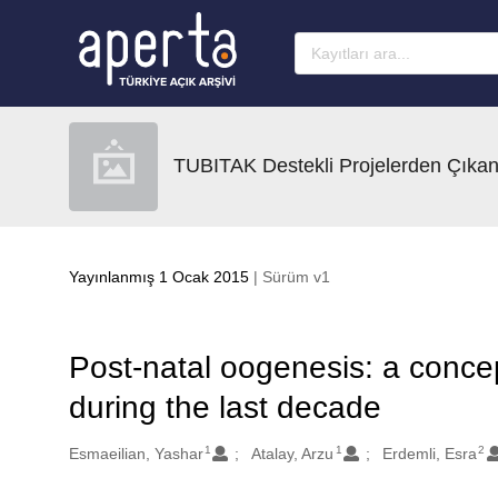
Ana sayfaya geç
TUBITAK Destekli Projelerden Çıkan
Yayınlanmış 1 Ocak 2015
| Sürüm v1
Post-natal oogenesis: a concept
during the last decade
1
1
2
Oluşturanlar
Esmaeilian, Yashar
Atalay, Arzu
Erdemli, Esra