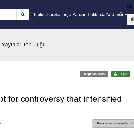
Dil
Topluluklar
Gösterge Panelim
Hakkında
Yardım
 Yayınlar Topluluğu
Dergi makalesi
Açık
 for controversy that intensified
Bağlı olunan kurum/kurulu