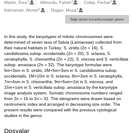
1
2
3
Oluşturanlar
Martin, Esra
Altinordu, Fahim
Celep, Ferhat
4
5
Kahraman, Ahmet
Dogan, Musa
Bağlı olunan kurum/kuruluşları göster
In this study, the karyotypes of mitotic chromosomes were
Açıklama
determined of seven taxa of Salvia (Lamiaceae) collected from
their natural habitats in Turkey: S. viridis (2n = 16), S.
candidissima subsp. occidentalis (2n = 20), S. sclarea, S.
ceratophylla, S. chionantha (2n = 22), S. viscosa and S. verticillata
subsp. amasiaca (2n = 32). The karyotype formulae were
5m+3sm in S. viridis, 2M+5m+3sm in S. candidissima subsp.
occidentalis, 1M+10m in S. sclarea, 8m+3sm in S. ceratophylla,
7m+4sm in S. chionantha, 9m+5sm+2st in S. viscosa, and
15m+1sm in S. verticillata subsp. amasiaca by the karyotype
image analysis system. Somatic chromosome numbers ranged
from 2n = 16 to 2n = 32. The ideograms were drawn based on
centromeric index and arranged in decreasing size order. The
present results were compared with the previous cytological
studies in the genus.
Dosyalar