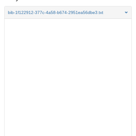
bib-1f122912-377c-4a58-b674-2951ea56dbe3.txt