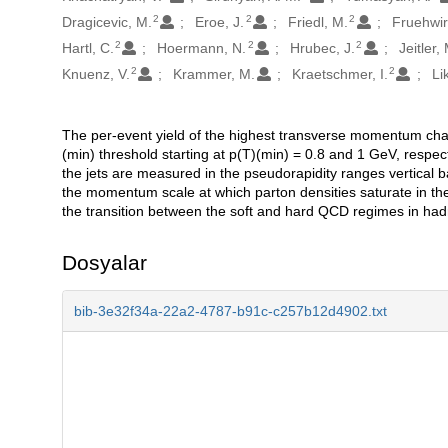
2
2
2
Dragicevic, M.
Eroe, J.
Friedl, M.
Fruehwir
2
2
2
Hartl, C.
Hoermann, N.
Hrubec, J.
Jeitler,
2
2
Knuenz, V.
Krammer, M.
Kraetschmer, I.
Li
The per-event yield of the highest transverse momentum charg
Açıklama
(min) threshold starting at p(T)(min) = 0.8 and 1 GeV, respecti
the jets are measured in the pseudorapidity ranges vertical ba
the momentum scale at which parton densities saturate in the 
the transition between the soft and hard QCD regimes in hadro
Dosyalar
bib-3e32f34a-22a2-4787-b91c-c257b12d4902.txt