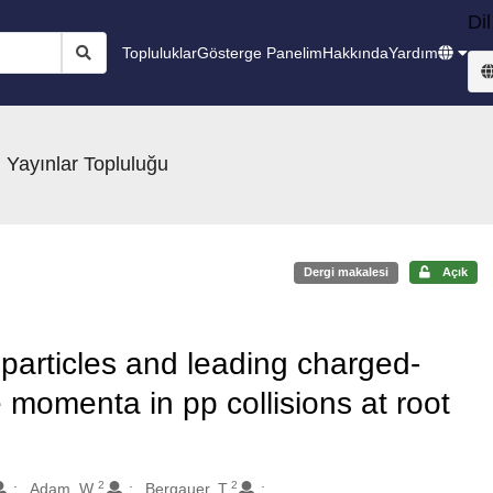
Dil
Topluluklar
Gösterge Panelim
Hakkında
Yardım
 Yayınlar Topluluğu
Dergi makalesi
Açık
particles and leading charged-
e momenta in pp collisions at root
2
2
Adam, W.
Bergauer, T.