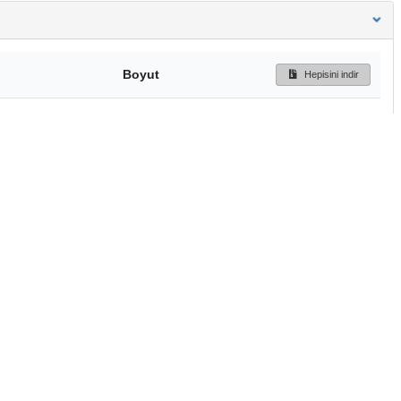
Boyut
Hepisini indir
437 Bytes
Ön İzleme
İndir
Başa dön
TÜBİTAK ULAKBİM
Ulusal Akademik Ağ v
Merkezi
Cahit Arf Bilgi Merke