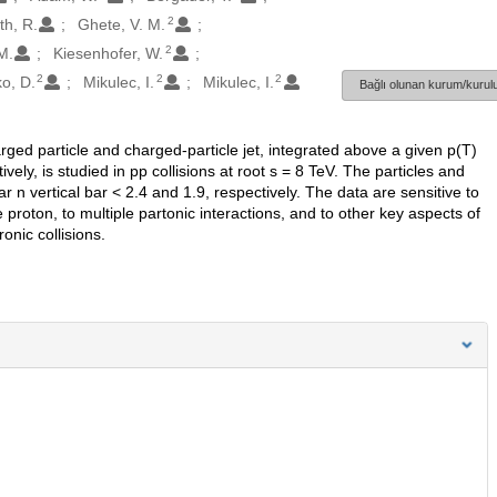
2
th, R.
Ghete, V. M.
2
 M.
Kiesenhofer, W.
2
2
2
ko, D.
Mikulec, I.
Mikulec, I.
Bağlı olunan kurum/kurulu
ed particle and charged-particle jet, integrated above a given p(T)
vely, is studied in pp collisions at root s = 8 TeV. The particles and
r n vertical bar < 2.4 and 1.9, respectively. The data are sensitive to
proton, to multiple partonic interactions, and to other key aspects of
nic collisions.