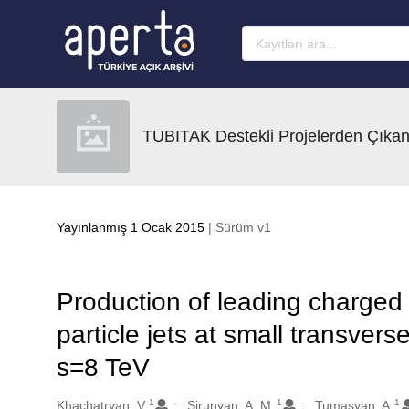
Ana sayfaya geç
TUBITAK Destekli Projelerden Çıkan
Yayınlanmış 1 Ocak 2015
| Sürüm v1
Production of leading charged 
particle jets at small transvers
s=8 TeV
1
1
1
Oluşturanlar
Khachatryan, V.
Sirunyan, A. M.
Tumasyan, A.