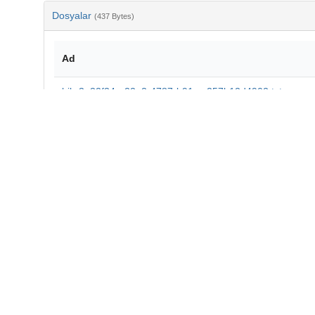
Dosyalar
(437 Bytes)
Ad
bib-3e32f34a-22a2-4787-b91c-c257b12d4902.txt
md5:772aefc571928411fcd1bab8982fefb9