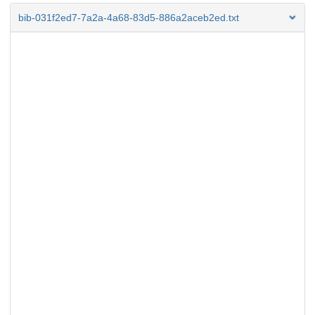
bib-031f2ed7-7a2a-4a68-83d5-886a2aceb2ed.txt