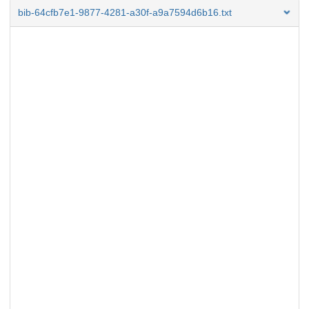
bib-64cfb7e1-9877-4281-a30f-a9a7594d6b16.txt