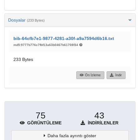
Dosyalar
(233 Bytes)
bib-64cfb7e1-9877-4281-a30f-a9a7594d6b16.txt
md5:9777b776c7fbf13a63b0467b61708f34
233 Bytes
Ön İzleme
İndir
75
43
GÖRÜNTÜLEME
İNDIRILENLER
Daha fazla ayrıntı göster