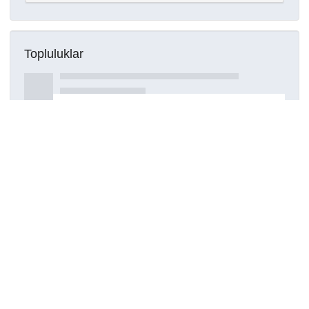
Topluluklar
Detaylar
Oluşturuldu
16 Mart 2021
Kaynak türü