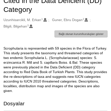
Cited in the Data Deficient (DD)
Category
1
2
Oluşturanlar
Uzunhisarcikli, M. Erkan
Guner, Ebru Dogan
3
Bilgili, Bilgehan
Bağlı olunan kurum/kuruluşları göster
Scrophularia is represented with 59 species in the Flora of Turkey.
Açıklama
This study presents the taxonomy and threatened categories of
two endemic Scrophularia L. (Scrophulariaceae) species: S.
erzincanica R. Mill and S. capillaris Boiss. & Bal. These species
were previously placed in the Data Deficient (DD) category
according to Red Data Book of Turkish Plants. This study provides
the re-descriptions of taxa and suggests new IUCN categories
according to IUCN 2010 threatened categories. Descriptions,
localities, distribution map and images of the species are also
given.
Dosyalar