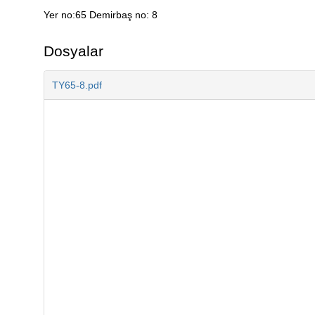
Yer no:65 Demirbaş no: 8
Açıklama
Dosyalar
TY65-8.pdf