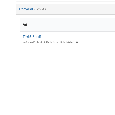
Dosyalar
(12.5 MB)
Ad
TY65-8.pdf
md5:c7a11bfdd6b2453fd37bef0b9e047b21