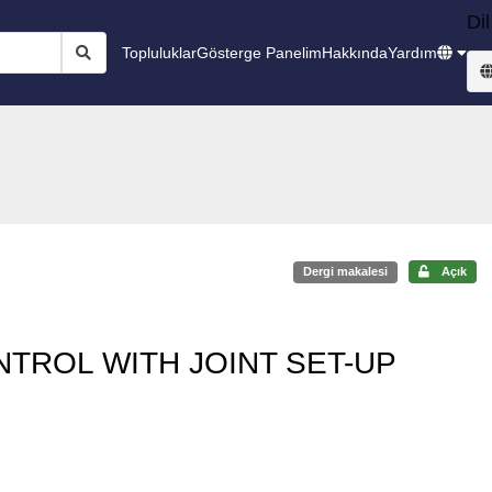
Dil
Topluluklar
Gösterge Panelim
Hakkında
Yardım
Dergi makalesi
Açık
NTROL WITH JOINT SET-UP