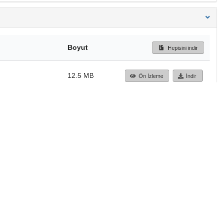
Boyut
Hepisini indir
12.5 MB
Ön İzleme
İndir
Başa dön
TÜBİTAK ULAKBİM
Ulusal Akademik Ağ v
Merkezi
Cahit Arf Bilgi Merke