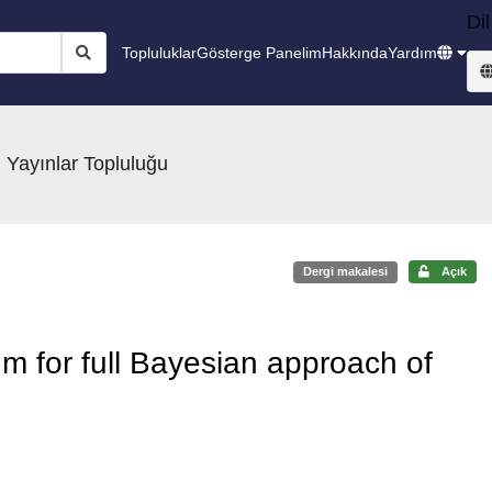
Dil
Topluluklar
Gösterge Panelim
Hakkında
Yardım
 Yayınlar Topluluğu
Dergi makalesi
Açık
hm for full Bayesian approach of