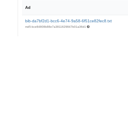
Ad
bib-da7bf2d1-bcc6-4e74-9a58-6f51ce82fec8.txt
md5:bce84808b88e7a3811629847b01a36d1