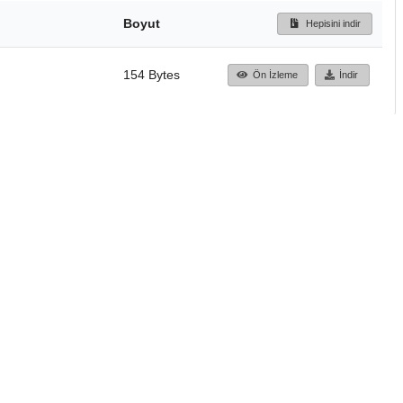
Boyut
Hepisini indir
154 Bytes
Ön İzleme
İndir
Başa dön
TÜBİTAK ULAKBİM
Ulusal Akademik Ağ v
Merkezi
Cahit Arf Bilgi Merke
© 2018 Tüm Hakları 