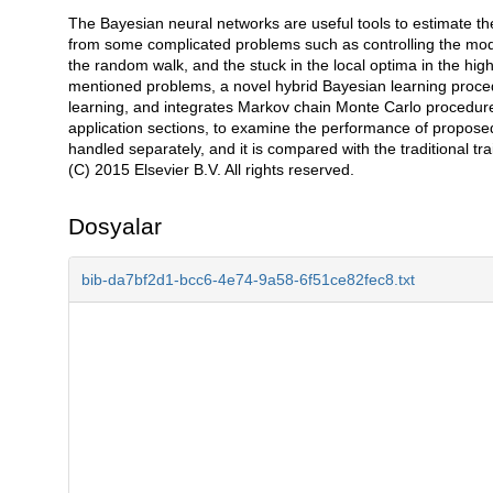
The Bayesian neural networks are useful tools to estimate the
Açıklama
from some complicated problems such as controlling the model 
the random walk, and the stuck in the local optima in the hig
mentioned problems, a novel hybrid Bayesian learning proced
learning, and integrates Markov chain Monte Carlo procedure
application sections, to examine the performance of propose
handled separately, and it is compared with the traditional trai
(C) 2015 Elsevier B.V. All rights reserved.
Dosyalar
bib-da7bf2d1-bcc6-4e74-9a58-6f51ce82fec8.txt