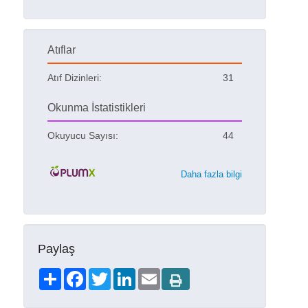
Atıflar
Atıf Dizinleri:
31
Okunma İstatistikleri
Okuyucu Sayısı:
44
Daha fazla bilgi
Paylaş
Share
Facebook
Twitter
LinkedIn
Email