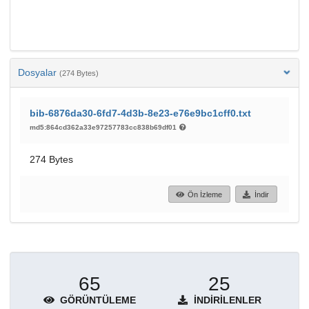
Dosyalar
(274 Bytes)
bib-6876da30-6fd7-4d3b-8e23-e76e9bc1cff0.txt
md5:864cd362a33e97257783cc838b69df01
274 Bytes
Ön İzleme
İndir
65
25
GÖRÜNTÜLEME
İNDIRILENLER