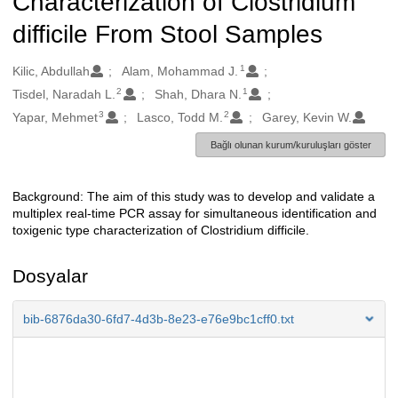
Characterization of Clostridium
difficile From Stool Samples
1
Oluşturanlar
Kilic, Abdullah
Alam, Mohammad J.
2
1
Tisdel, Naradah L.
Shah, Dhara N.
3
2
Yapar, Mehmet
Lasco, Todd M.
Garey, Kevin W.
Bağlı olunan kurum/kuruluşları göster
Background: The aim of this study was to develop and validate a
Açıklama
multiplex real-time PCR assay for simultaneous identification and
toxigenic type characterization of Clostridium difficile.
Dosyalar
bib-6876da30-6fd7-4d3b-8e23-e76e9bc1cff0.txt