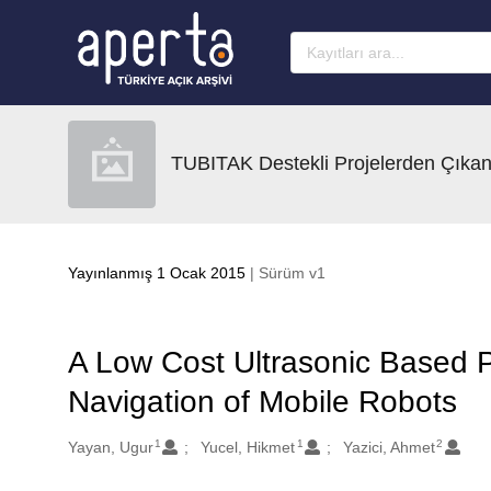
Ana sayfaya geç
TUBITAK Destekli Projelerden Çıkan
Yayınlanmış 1 Ocak 2015
| Sürüm v1
A Low Cost Ultrasonic Based P
Navigation of Mobile Robots
1
1
2
Oluşturanlar
Yayan, Ugur
Yucel, Hikmet
Yazici, Ahmet