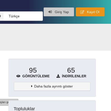
Giriş Yap
Kayıt Ol
Türkçe
95
65
GÖRÜNTÜLEME
İNDIRILENLER
Daha fazla ayrıntı göster
şları göster
Topluluklar