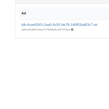
Ad
bib-6cae5543-2aa0-4c91-bb78-146f01bd63c7.txt
md5:b6199972bea717ffd58a5c1ff77976cd