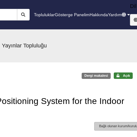
Dil
Topluluklar
Gösterge Panelim
Hakkında
Yardım
 Yayınlar Topluluğu
Dergi makalesi
Açık
ositioning System for the Indoor
Bağlı olunan kurum/kurulu