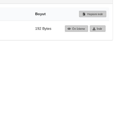
Boyut
Hepisini indir
192 Bytes
Ön İzleme
İndir
Başa dön
TÜBİTAK ULAKBİM
Ulusal Akademik Ağ v
Merkezi
Cahit Arf Bilgi Merke
© 2018 Tüm Hakları 