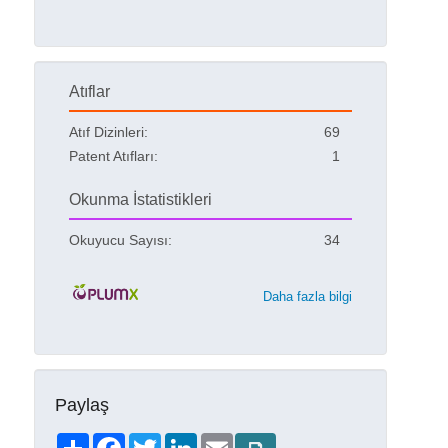
Atıflar
Atıf Dizinleri:
69
Patent Atıfları:
1
Okunma İstatistikleri
Okuyucu Sayısı:
34
Daha fazla bilgi
Paylaş
Share
Facebook
Twitter
LinkedIn
Email