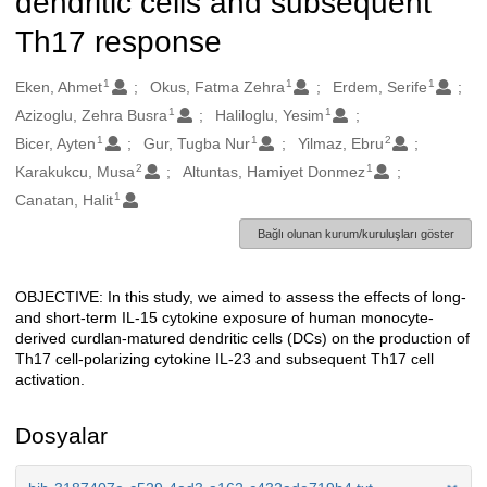
dendritic cells and subsequent
Th17 response
1
1
1
Oluşturanlar
Eken, Ahmet
Okus, Fatma Zehra
Erdem, Serife
1
1
Azizoglu, Zehra Busra
Haliloglu, Yesim
1
1
2
Bicer, Ayten
Gur, Tugba Nur
Yilmaz, Ebru
2
1
Karakukcu, Musa
Altuntas, Hamiyet Donmez
1
Canatan, Halit
Bağlı olunan kurum/kuruluşları göster
OBJECTIVE: In this study, we aimed to assess the effects of long-
Açıklama
and short-term IL-15 cytokine exposure of human monocyte-
derived curdlan-matured dendritic cells (DCs) on the production of
Th17 cell-polarizing cytokine IL-23 and subsequent Th17 cell
activation.
Dosyalar