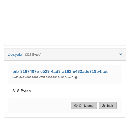
Dosyalar
(318 Bytes)
bib-3187407e-c529-4ad3-a162-c432ade719b4.txt
md5:6c7e0633602a7525ff936818d810caa0
318 Bytes
Ön İzleme
İndir