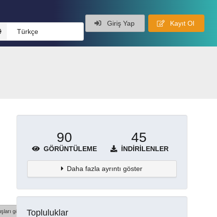
Giriş Yap
Kayıt Ol
Türkçe
90
45
GÖRÜNTÜLEME
İNDIRILENLER
Daha fazla ayrıntı göster
Topluluklar
şları göster