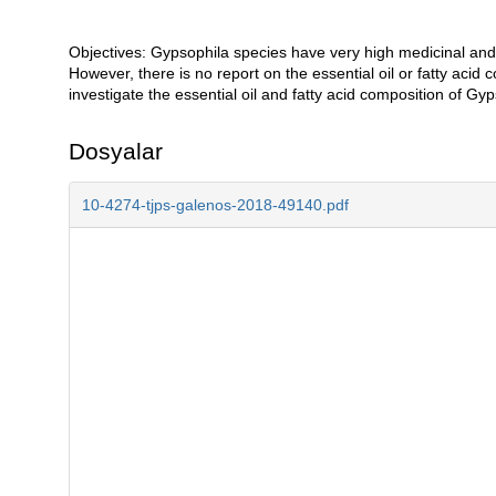
Objectives: Gypsophila species have very high medicinal and
Açıklama
However, there is no report on the essential oil or fatty aci
investigate the essential oil and fatty acid composition of Gyp
Dosyalar
10-4274-tjps-galenos-2018-49140.pdf