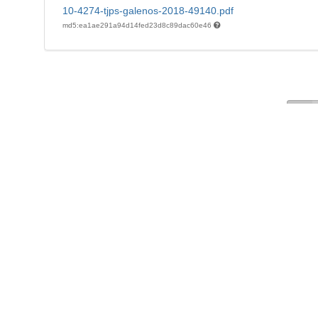
10-4274-tjps-galenos-2018-49140.pdf
md5:ea1ae291a94d14fed23d8c89dac60e46