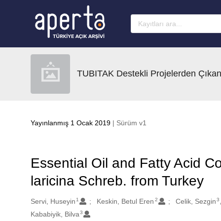
Ana sayfaya geç
TUBITAK Destekli Projelerden Çıkan
Yayınlanmış 1 Ocak 2019
| Sürüm v1
Essential Oil and Fatty Acid 
laricina Schreb. from Turkey
1
2
3
Oluşturanlar
Servi, Huseyin
Keskin, Betul Eren
Celik, Sezgin
3
Kababiyik, Bilva