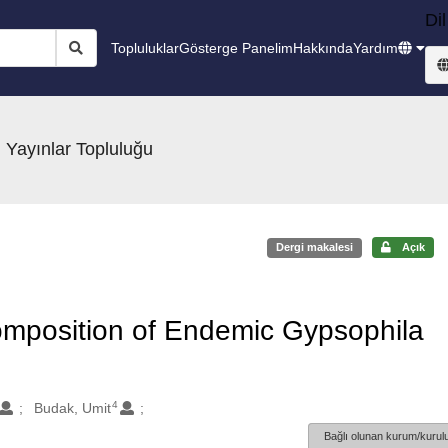
Dil
Topluluklar
Gösterge Panelim
Hakkında
Yardım
 Yayınlar Topluluğu
Dergi makalesi
Açık
Composition of Endemic Gypsophila
4
Budak, Umit
Bağlı olunan kurum/kurulu