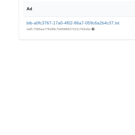
Ad
bib-a0fc3767-17a0-4f02-86a7-059c6a2b4c37.txt
md5:7580aa778288c7b8586627222c782e6e