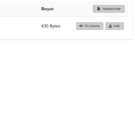
Boyut
Hepisini indir
430 Bytes
Ön İzleme
İndir
Başa dön
TÜBİTAK ULAKBİM
Ulusal Akademik Ağ v
Merkezi
Cahit Arf Bilgi Merke
© 2018 Tüm Hakları 