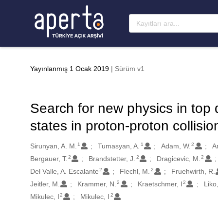
Ana sayfaya geç
Yayınlanmış 1 Ocak 2019
| Sürüm v1
Search for new physics in top q
states in proton-proton collisi
1
1
2
Oluşturanlar
Sirunyan, A. M.
Tumasyan, A.
Adam, W.
A
2
2
2
Bergauer, T.
Brandstetter, J.
Dragicevic, M.
2
2
Del Valle, A. Escalante
Flechl, M.
Fruehwirth, R.
2
2
Jeitler, M.
Krammer, N.
Kraetschmer, I
Liko
2
2
Mikulec, I
Mikulec, I