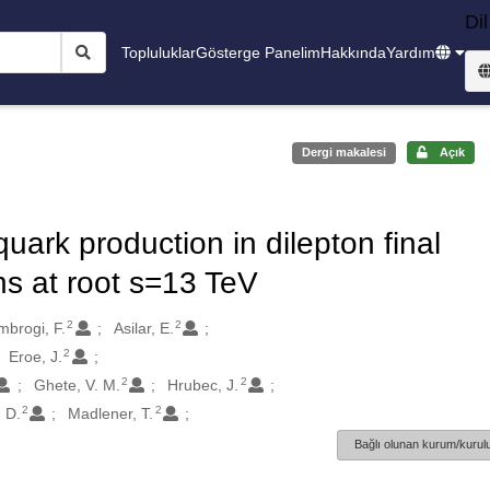
Dil
Topluluklar
Gösterge Panelim
Hakkında
Yardım
Dergi makalesi
Açık
uark production in dilepton final
ons at root s=13 TeV
2
2
mbrogi, F.
Asilar, E.
2
Eroe, J.
2
2
Ghete, V. M.
Hrubec, J.
2
2
, D.
Madlener, T.
Bağlı olunan kurum/kurulu