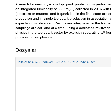
A search for new physics in top quark production is performed
Açıklama
an integrated luminosity of 35.9 fb(-1) collected in 2016 with
(electrons or muons), and b quark jets in the final state are s
production and in single top quark production in association 
expectation is observed. Results are interpreted in the framew
couplings are set, one at a time, using a dedicated multivaria
physics in the top quark sector by explicitly separating tW from
process to new physics.
Dosyalar
bib-a0fc3767-17a0-4f02-86a7-059c6a2b4c37.txt