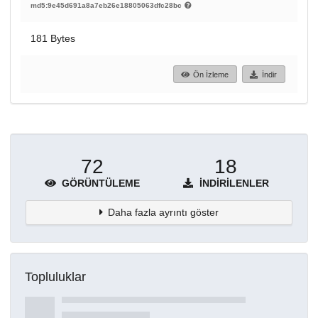
md5:9e45d691a8a7eb26e18805063dfc28bc
181 Bytes
Ön İzleme
İndir
72
18
GÖRÜNTÜLEME
İNDIRILENLER
Daha fazla ayrıntı göster
Topluluklar