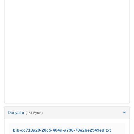
Dosyalar
(181 Bytes)
bib-cc713a20-20c5-404d-a798-70e2be2549ed.txt