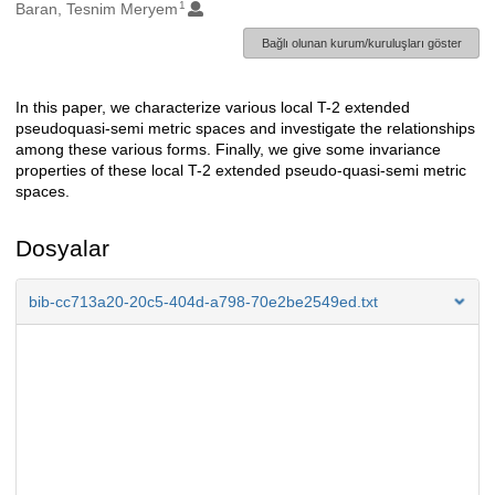
1
Oluşturanlar
Baran, Tesnim Meryem
Bağlı olunan kurum/kuruluşları göster
In this paper, we characterize various local T-2 extended
Açıklama
pseudoquasi-semi metric spaces and investigate the relationships
among these various forms. Finally, we give some invariance
properties of these local T-2 extended pseudo-quasi-semi metric
spaces.
Dosyalar
bib-cc713a20-20c5-404d-a798-70e2be2549ed.txt