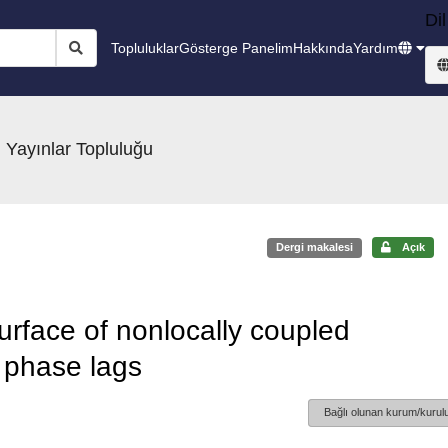
Dil
Topluluklar
Gösterge Panelim
Hakkında
Yardım
 Yayınlar Topluluğu
Dergi makalesi
Açık
urface of nonlocally coupled
 phase lags
Bağlı olunan kurum/kurulu