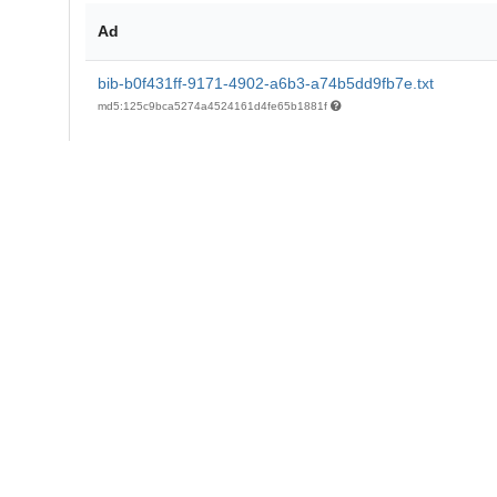
Ad
bib-b0f431ff-9171-4902-a6b3-a74b5dd9fb7e.txt
md5:125c9bca5274a4524161d4fe65b1881f