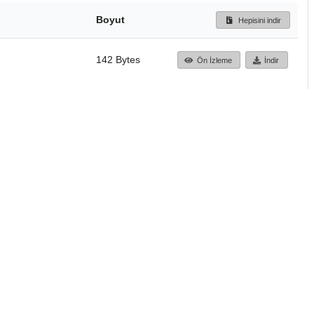
Boyut
Hepisini indir
142 Bytes
Ön İzleme
İndir
Başa dön
TÜBİTAK ULAKBİM
Ulusal Akademik Ağ v
Merkezi
Cahit Arf Bilgi Merke
© 2018 Tüm Hakları 