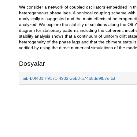
We consider a network of coupled oscillators embedded in the
Açıklama
heterogeneous phase lags. A nonlocal coupling scheme with 
analytically is suggested and the main effects of heterogeneit
analyzed. We explore the stability of solutions along the Ott
diagram for stationary patterns including the coherent, incoh
stability analysis shows that a continuum of uniform drift sta
heterogeneity of the phase lags and that the chimera state is 
verified by using the direct numerical simulations of the mod
Dosyalar
bib-b0f431ff-9171-4902-a6b3-a74b5dd9fb7e.txt