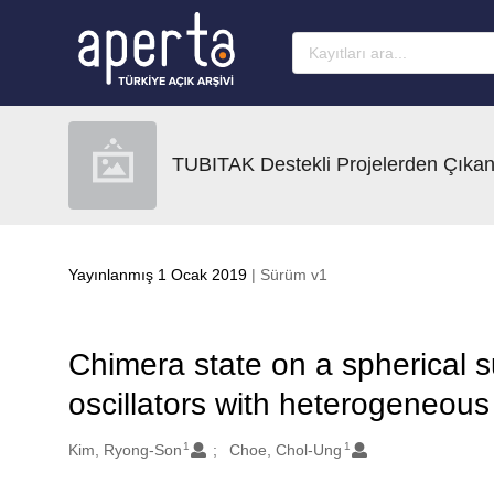
Ana sayfaya geç
TUBITAK Destekli Projelerden Çıkan
Yayınlanmış 1 Ocak 2019
| Sürüm v1
Chimera state on a spherical s
oscillators with heterogeneous
1
1
Oluşturanlar
Kim, Ryong-Son
Choe, Chol-Ung