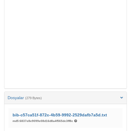
Dosyalar
(279 Bytes)
bib-c57ca51f-872c-4b59-9992-2529dafb7a5d.txt
md5:6837e8e9099e08d16d8a4f565dc3ff8c