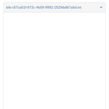
bib-c57ca51f-872c-4b59-9992-2529dafb7a5d.txt