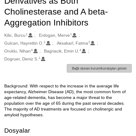
Derivatives as Both
Cholinesterase and A beta-
Aggregation Inhibitors
1
1
Oluşturanlar
Kilic, Burcu
Erdogan, Merve
2
3
Gulcan, Hayrettin O.
Aksakarl, Fatma
4
4
Oruklu, Nihan
Bagriacik, Emin U.
1
Dogruer, Deniz S.
Bağlı olunan kurum/kuruluşları göster
Background: With respect to the increase in the average life
Açıklama
expectancy, Alzheimer Disease (AD), the most common form of
age-related dementia, has become a major threat to the
population over the age of 65 during the past several decades.
The majority of AD treatments are focused on cholinergic and
amyloid hypotheses.
Dosyalar