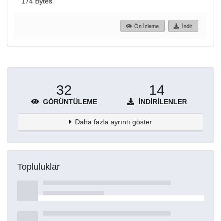
174 Bytes
Ön İzleme
İndir
32
14
GÖRÜNTÜLEME
İNDIRILENLER
Daha fazla ayrıntı göster
Topluluklar