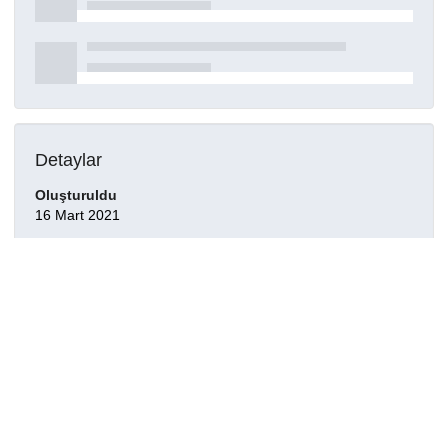
Detaylar
Oluşturuldu
16 Mart 2021
DOI
Kaynak türü
Dergi makalesi
Yayınlandığı dergi
EUROPEAN ORAL RESEARCH, 53(2), 80-87, 2019.
Haklar