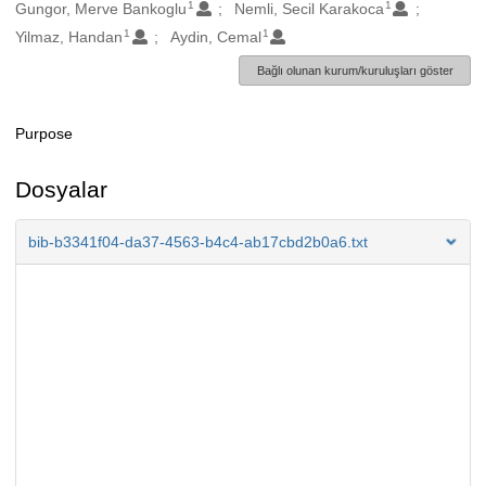
1
1
Oluşturanlar
Gungor, Merve Bankoglu
Nemli, Secil Karakoca
1
1
Yilmaz, Handan
Aydin, Cemal
Bağlı olunan kurum/kuruluşları göster
Purpose
Açıklama
Dosyalar
bib-b3341f04-da37-4563-b4c4-ab17cbd2b0a6.txt