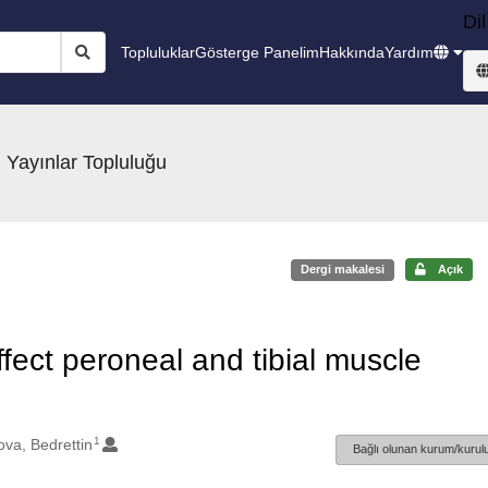
Dil
Topluluklar
Gösterge Panelim
Hakkında
Yardım
 Yayınlar Topluluğu
Dergi makalesi
Açık
fect peroneal and tibial muscle
1
ova, Bedrettin
Bağlı olunan kurum/kurulu