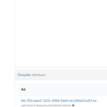
Dosyalar
(208 Bytes)
Ad
bib-352cabe2-1b31-406d-9ab0-dc1d9a011e03.txt
md5:b34b2179ebbaf7ea5b238383b7d5103c