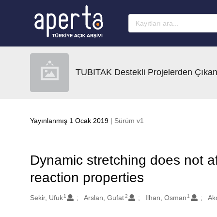
Ana sayfaya geç
TUBITAK Destekli Projelerden Çıkan
Yayınlanmış 1 Ocak 2019
| Sürüm v1
Dynamic stretching does not af
reaction properties
1
2
1
Oluşturanlar
Sekir, Ufuk
Arslan, Gufat
Ilhan, Osman
Ak