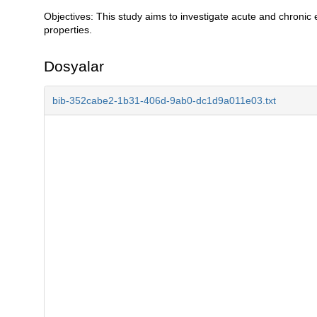
Objectives: This study aims to investigate acute and chronic e
Açıklama
properties.
Dosyalar
bib-352cabe2-1b31-406d-9ab0-dc1d9a011e03.txt