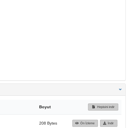
Boyut
Hepisini indir
208 Bytes
Ön İzleme
İndir