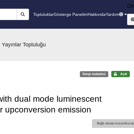
Dil
Topluluklar
Gösterge Panelim
Hakkında
Yardım
 Yayınlar Topluluğu
Dergi makalesi
Açık
with dual mode luminescent
or upconversion emission
Bağlı olunan kurum/kurulu