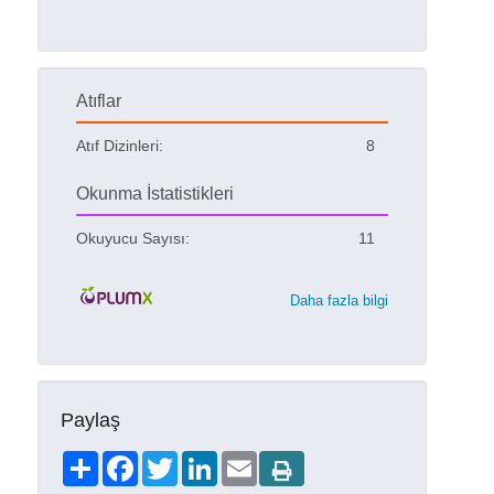
Atıflar
Atıf Dizinleri:
8
Okunma İstatistikleri
Okuyucu Sayısı:
11
Daha fazla bilgi
Paylaş
Share
Facebook
Twitter
LinkedIn
Email