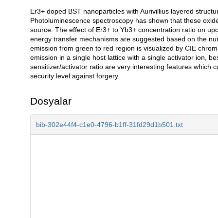
Er3+ doped BST nanoparticles with Aurivillius layered struc
Açıklama
Photoluminescence spectroscopy has shown that these oxides
source. The effect of Er3+ to Yb3+ concentration ratio on u
energy transfer mechanisms are suggested based on the numbe
emission from green to red region is visualized by CIE chroma
emission in a single host lattice with a single activator ion, b
sensitizer/activator ratio are very interesting features whic
security level against forgery.
Dosyalar
bib-302e44f4-c1e0-4796-b1ff-31fd29d1b501.txt