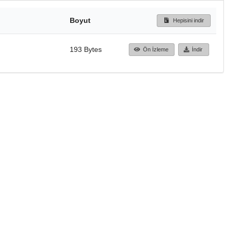
Boyut
Hepisini indir
193 Bytes
Ön İzleme
İndir
Başa dön
TÜBİTAK ULAKBİM
Ulusal Akademik Ağ v
Merkezi
Cahit Arf Bilgi Merke
© 2018 Tüm Hakları 