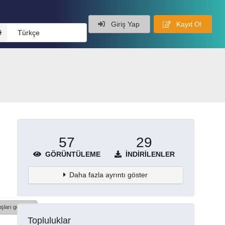
Giriş Yap
Kayıt Ol
Türkçe
57
29
GÖRÜNTÜLEME
İNDIRILENLER
Daha fazla ayrıntı göster
şları göster
Topluluklar