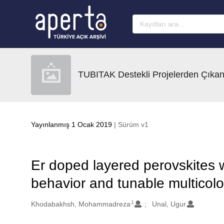
Ana sayfaya geç
TUBITAK Destekli Projelerden Çıkan
Yayınlanmış 1 Ocak 2019
| Sürüm v1
Er doped layered perovskites 
behavior and tunable multicol
1
Oluşturanlar
Khodabakhsh, Mohammadreza
Unal, Ugur