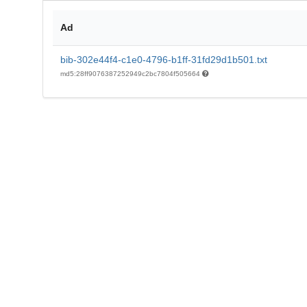
Ad
bib-302e44f4-c1e0-4796-b1ff-31fd29d1b501.txt
md5:28ff9076387252949c2bc7804f505664