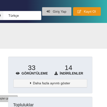
Giriş Yap
Kayıt Ol
Türkçe
33
14
GÖRÜNTÜLEME
İNDIRILENLER
Daha fazla ayrıntı göster
şları göster
Topluluklar