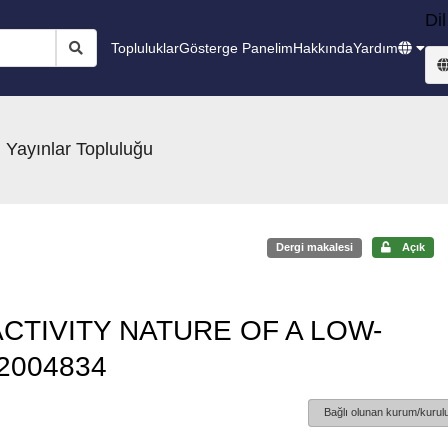
Dil
Topluluklar
Gösterge Panelim
Hakkında
Yardım
 Yayınlar Topluluğu
Dergi makalesi
Açık
TIVITY NATURE OF A LOW-
2004834
Bağlı olunan kurum/kurulu