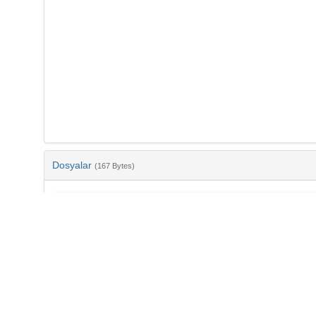
Dosyalar
(167 Bytes)
Ad
bib-ab91bd77-cddb-4857-b78f-0b5244a1383f.txt
md5:e4498eb7c6d20fbea9382ac97fab9ef1