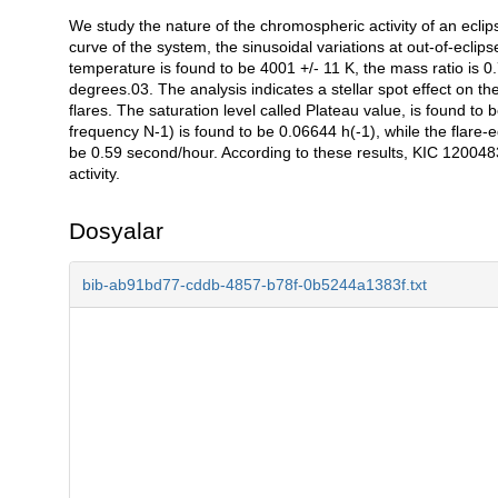
We study the nature of the chromospheric activity of an ecli
Açıklama
curve of the system, the sinusoidal variations at out-of-ecl
temperature is found to be 4001 +/- 11 K, the mass ratio is 0.7
degrees.03. The analysis indicates a stellar spot effect on 
flares. The saturation level called Plateau value, is found to
frequency N-1) is found to be 0.06644 h(-1), while the flare-
be 0.59 second/hour. According to these results, KIC 12004834
activity.
Dosyalar
bib-ab91bd77-cddb-4857-b78f-0b5244a1383f.txt