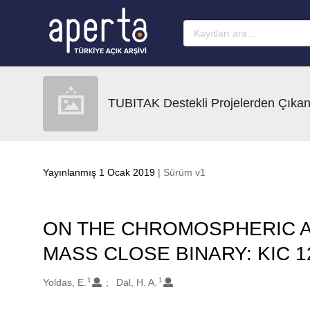
Ana sayfaya geç
TUBITAK Destekli Projelerden Çıkan
Yayınlanmış 1 Ocak 2019
| Sürüm v1
ON THE CHROMOSPHERIC AC
MASS CLOSE BINARY: KIC 1
1
1
Oluşturanlar
Yoldas, E.
Dal, H. A.