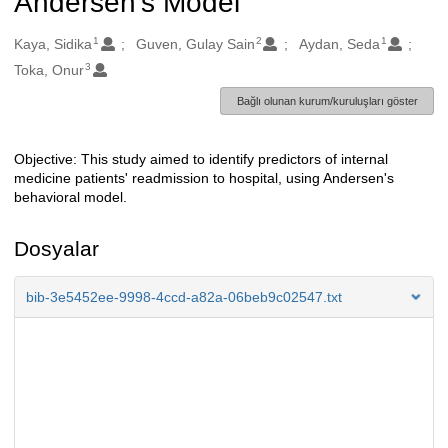
Andersen's Model
1
2
1
Oluşturanlar
Kaya, Sidika
Guven, Gulay Sain
Aydan, Seda
3
Toka, Onur
Bağlı olunan kurum/kuruluşları göster
Objective: This study aimed to identify predictors of internal
Açıklama
medicine patients' readmission to hospital, using Andersen's
behavioral model.
Dosyalar
bib-3e5452ee-9998-4ccd-a82a-06beb9c02547.txt