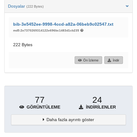
Dosyalar
(222 Bytes)
bib-3e5452ee-9998-4ccd-a82a-06beb9c02547.txt
md5:2e7370269314122e696bc1483d1cb235
222 Bytes
Ön İzleme
İndir
77
24
GÖRÜNTÜLEME
İNDIRILENLER
Daha fazla ayrıntı göster