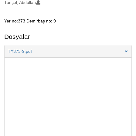
Oluşturanlar
Tunçel, Abdullah
Yer no:373 Demirbaş no: 9
Açıklama
Dosyalar
TY373-9.pdf