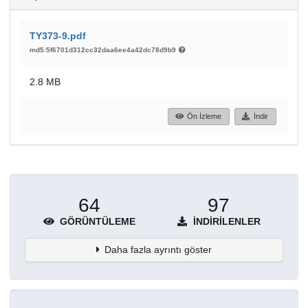
TY373-9.pdf
md5:5f6701d312cc32daa6ee4a42dc78d9b9
2.8 MB
Ön İzleme
İndir
64
97
GÖRÜNTÜLEME
İNDIRILENLER
Daha fazla ayrıntı göster