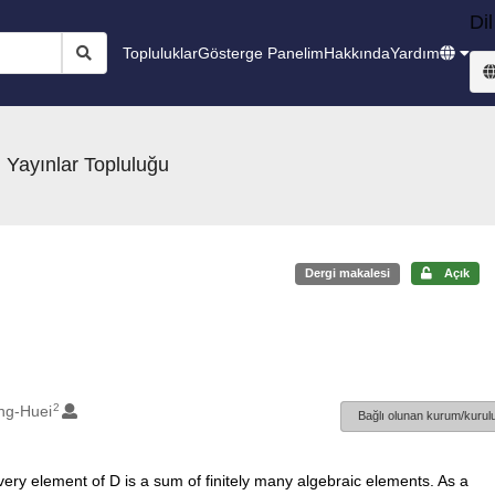
Dil
Topluluklar
Gösterge Panelim
Hakkında
Yardım
 Yayınlar Topluluğu
Dergi makalesi
Açık
2
eng-Huei
Bağlı olunan kurum/kurulu
 every element of D is a sum of finitely many algebraic elements. As a