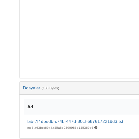
Dosyalar
(106 Bytes)
Ad
bib-7f4dbedb-c74b-447d-80cf-6876172219d3.txt
md5:a63bcc6944a45a8d0390986e145369d6