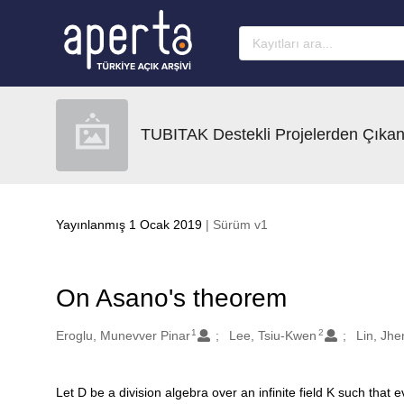
Ana sayfaya geç
TUBITAK Destekli Projelerden Çıkan
Yayınlanmış 1 Ocak 2019
| Sürüm v1
On Asano's theorem
1
2
Oluşturanlar
Eroglu, Munevver Pinar
Lee, Tsiu-Kwen
Lin, Jh
Let D be a division algebra over an infinite field K such that
Açıklama