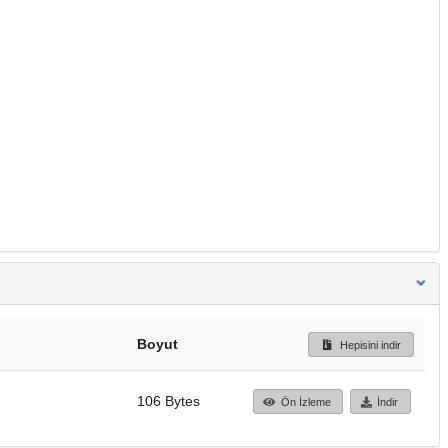
Boyut
Hepisini indir
106 Bytes
Ön İzleme
İndir