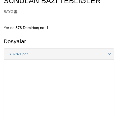
SUNULAN BAZI TEBLİĞLER
Oluşturanlar
BAYG
Yer no:378 Demirbaş no: 1
Açıklama
Dosyalar
TY378-1.pdf