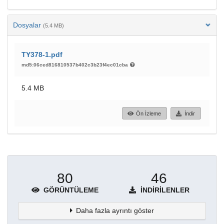
Dosyalar
(5.4 MB)
TY378-1.pdf
md5:06ced816810537b402c3b23f4ec01cba
5.4 MB
Ön İzleme
İndir
80
46
GÖRÜNTÜLEME
İNDIRILENLER
Daha fazla ayrıntı göster