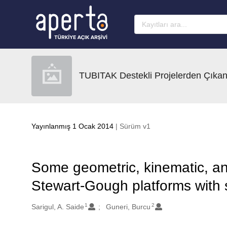
Ana sayfaya geç
TUBITAK Destekli Projelerden Çıkan
Yayınlanmış 1 Ocak 2014
| Sürüm v1
Some geometric, kinematic, a
Stewart-Gough platforms with s
1
2
Oluşturanlar
Sarigul, A. Saide
Guneri, Burcu