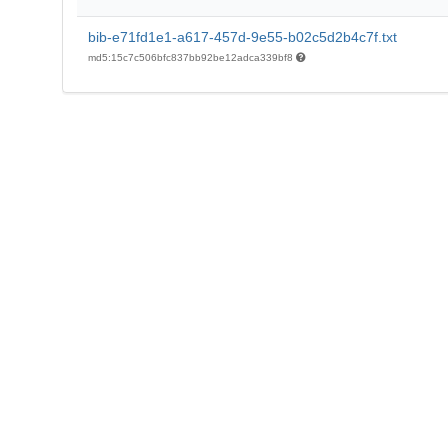
bib-e71fd1e1-a617-457d-9e55-b02c5d2b4c7f.txt
md5:15c7c506bfc837bb92be12adca339bf8