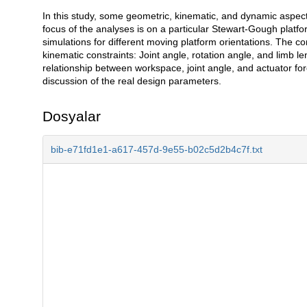
In this study, some geometric, kinematic, and dynamic aspec
Açıklama
focus of the analyses is on a particular Stewart-Gough platf
simulations for different moving platform orientations. The 
kinematic constraints: Joint angle, rotation angle, and limb l
relationship between workspace, joint angle, and actuator for
discussion of the real design parameters.
Dosyalar
bib-e71fd1e1-a617-457d-9e55-b02c5d2b4c7f.txt