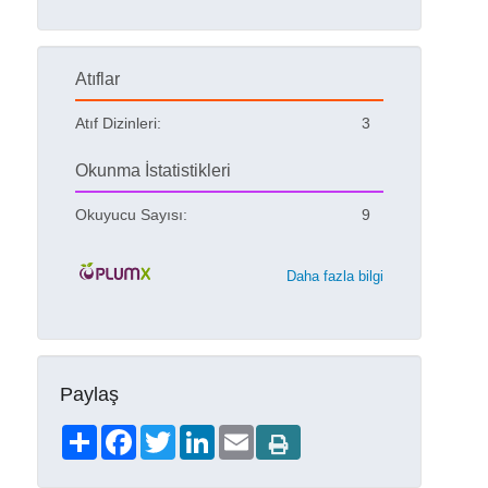
Atıflar
Atıf Dizinleri:
3
Okunma İstatistikleri
Okuyucu Sayısı:
9
Daha fazla bilgi
Paylaş
Share
Facebook
Twitter
LinkedIn
Email