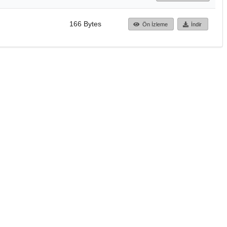
166 Bytes
Ön İzleme
İndir
Başa dön
TÜBİTAK ULAKBİM
Ulusal Akademik Ağ v
Merkezi
Cahit Arf Bilgi Merke
© 2018 Tüm Hakları 