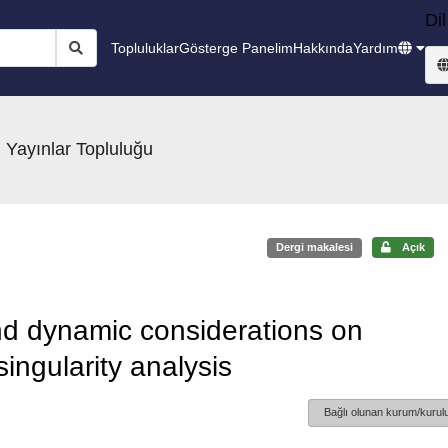
Dil
Topluluklar
Gösterge Panelim
Hakkında
Yardım
 Yayınlar Topluluğu
Dergi makalesi
Açık
nd dynamic considerations on
ingularity analysis
Bağlı olunan kurum/kurulu