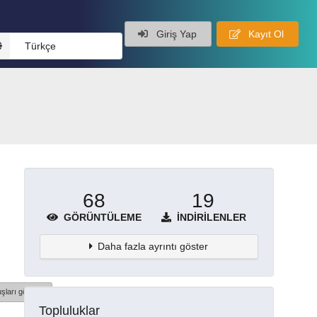
Giriş Yap
Kayıt Ol
Türkçe
68
19
GÖRÜNTÜLEME
İNDIRILENLER
Daha fazla ayrıntı göster
şları göster
Topluluklar