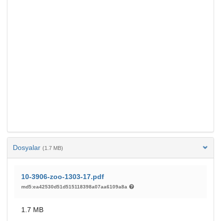
Dosyalar
(1.7 MB)
10-3906-zoo-1303-17.pdf
md5:ea42530d51d515118398a07aa6109a8a
1.7 MB