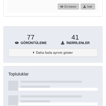
Ön İzleme
İndir
77
41
GÖRÜNTÜLEME
İNDIRILENLER
Daha fazla ayrıntı göster
Topluluklar