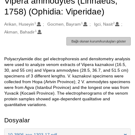
Vipera ammodytes (Linnaeus,
1758) (Ophidia: Viperidae)
1
1
2
Oluşturanlar
Arikan, Huseyin
Gocmen, Bayram
Igci, Nasit
1
Akman, Bahadir
Bağlı olunan kurum/kuruluşları göster
Polyacrylamide disc gel electrophoresis and densitometry analysis
Açıklama
were used to analyze venom extracts of Vipera kaznakovi (16.5,
30, and 55 cm) and Vipera ammodytes (28.5, 36.7, and 51.5 cm)
specimens of 3 different lengths. V. kaznakovi specimens were
collected from Hopa (Artvin Province); 2 V. ammodytes specimens
were from Agva (Istanbul Province) and the longest one was from
Yuvacik (Kocaeli Province). The electropherograms of the venom
protein samples showed age-dependent qualitative and
quantitative variations.
Dosyalar
10-3906-zoo-1303-17.pdf